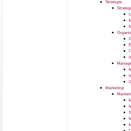
Strategie
Strate
U
M
M
Organis
O
E
I
I
Manage
M
I
G
Marketing
Marketi
M
M
S
M
M
C