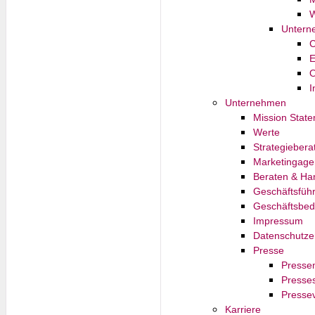
W
Untern
C
E
O
I
Unternehmen
Mission Stat
Werte
Strategieber
Marketingagen
Beraten & Ha
Geschäftsfüh
Geschäftsbe
Impressum
Datenschutze
Presse
Pressem
Presses
Pressev
Karriere