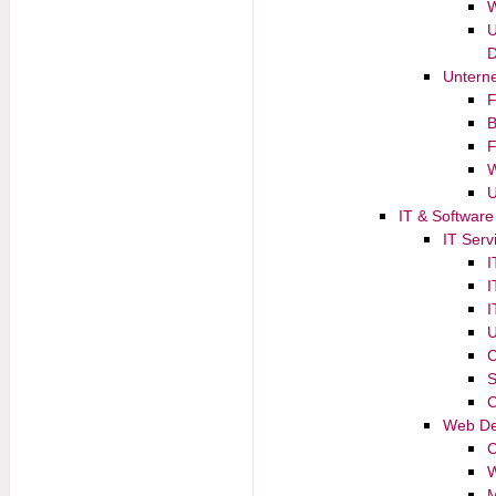
W
U
D
Untern
F
B
F
W
U
IT & Software
IT Ser
I
I
I
U
C
S
C
Web De
C
W
M