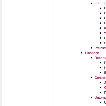
Kommun
C
C
C
C
K
W
P
U
Preiss
Finanzen
Rechnu
F
L
I
Control
S
O
I
Untern
U