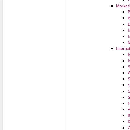
Marketi
B
B
D
I
I
M
Interne
I
I
S
W
S
S
S
S
N
A
B
D
O