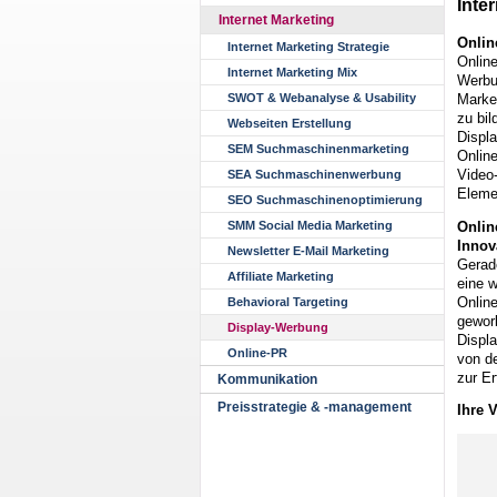
Inte
Internet Marketing
Onlin
Internet Marketing Strategie
Online
Internet Marketing Mix
Werbu
Marke
SWOT & Webanalyse & Usability
zu bil
Webseiten Erstellung
Displ
SEM Suchmaschinenmarketing
Onlin
Video
SEA Suchmaschinenwerbung
Eleme
SEO Suchmaschinenoptimierung
Onlin
SMM Social Media Marketing
Innov
Newsletter E-Mail Marketing
Gerade
Affiliate Marketing
eine w
Onlin
Behavioral Targeting
gewor
Display-Werbung
Displ
Online-PR
von de
zur E
Kommunikation
Preisstrategie & -management
Ihre 