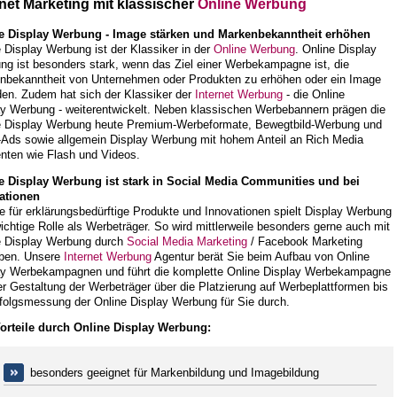
rnet Marketing mit klassischer
Online Werbung
e Display Werbung - Image stärken und Markenbekanntheit erhöhen
 Display Werbung ist der Klassiker in der
Online Werbung
. Online Display
ng ist besonders stark, wenn das Ziel einer Werbekampagne ist, die
nbekanntheit von Unternehmen oder Produkten zu erhöhen oder ein Image
den. Zudem hat sich der Klassiker der
Internet Werbung
- die Online
ay Werbung - weiterentwickelt. Neben klassischen Werbebannern prägen die
e Display Werbung heute Premium-Werbeformate, Bewegtbild-Werbung und
-Ads sowie allgemein Display Werbung mit hohem Anteil an Rich Media
nten wie Flash und Videos.
e Display Werbung ist stark in Social Media Communities und bei
ationen
 für erklärungsbedürftige Produkte und Innovationen spielt Display Werbung
ichtige Rolle als Werbeträger. So wird mittlerweile besonders gerne auch mit
e Display Werbung durch
Social Media Marketing
/ Facebook Marketing
ben. Unsere
Internet Werbung
Agentur berät Sie beim Aufbau von Online
ay Werbekampagnen und führt die komplette Online Display Werbekampagne
r Gestaltung der Werbeträger über die Platzierung auf Werbeplattformen bis
rfolgsmessung der Online Display Werbung für Sie durch.
Vorteile durch Online Display Werbung:
besonders geeignet für Markenbildung und Imagebildung