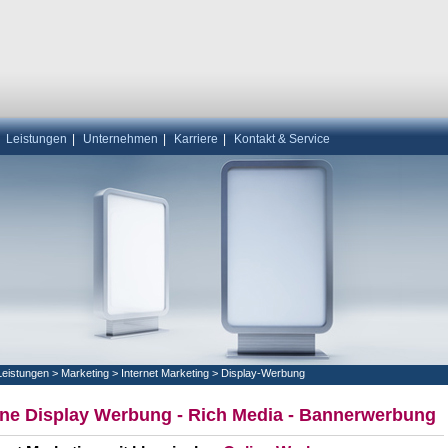
|
Leistungen
|
Unternehmen
|
Karriere
|
Kontakt & Service
Leistungen
>
Marketing
>
Internet Marketing
>
Display-Werbung
ine Display Werbung - Rich Media - Bannerwerbung