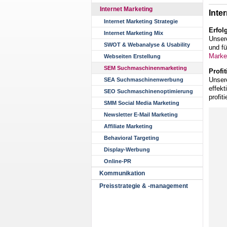
Internet Marketing
Inte
Internet Marketing Strategie
Erfol
Internet Marketing Mix
Unser
SWOT & Webanalyse & Usability
und f
Market
Webseiten Erstellung
SEM Suchmaschinenmarketing
Profi
Unser
SEA Suchmaschinenwerbung
effek
SEO Suchmaschinenoptimierung
profiti
SMM Social Media Marketing
Newsletter E-Mail Marketing
Affiliate Marketing
Behavioral Targeting
Display-Werbung
Online-PR
Kommunikation
Preisstrategie & -management