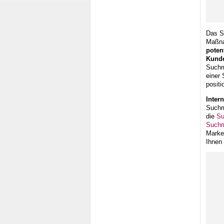
Das S
Maßn
poten
Kunde
Suchm
einer
positi
Inter
Suchm
die
Su
Suchm
Market
Ihnen