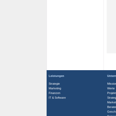
Leistungen
Unter
Strategie
Missio
Marketing
Werte
Finanzen
Projek
IT & Software
Strate
Market
Berate
Geschä