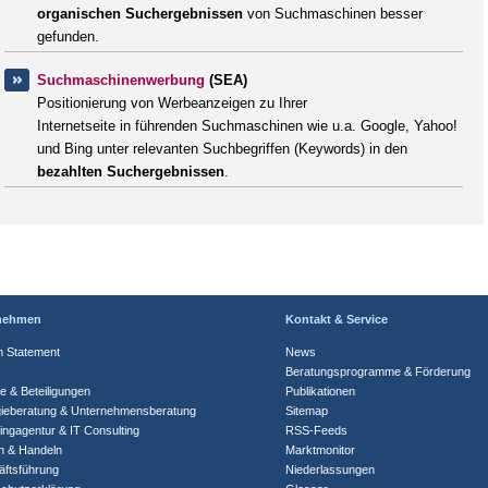
organischen Suchergebnissen
von Suchmaschinen besser
gefunden.
Suchmaschinenwerbung
(SEA)
Positionierung von Werbeanzeigen zu Ihrer
Internetseite in führenden Suchmaschinen wie u.a. Google, Yahoo!
und Bing unter relevanten Suchbegriffen (Keywords) in den
bezahlten Suchergebnissen
.
nehmen
Kontakt & Service
n Statement
News
Beratungsprogramme & Förderung
te & Beteiligungen
Publikationen
gieberatung & Unternehmensberatung
Sitemap
ingagentur & IT Consulting
RSS-Feeds
n & Handeln
Marktmonitor
ftsführung
Niederlassungen