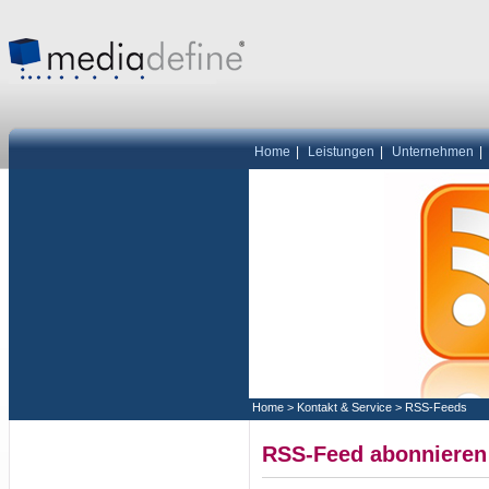
Home
|
Leistungen
|
Unternehmen
|
Home
>
Kontakt & Service
>
RSS-Feeds
RSS-Feed abonnieren