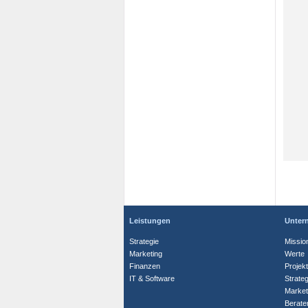
Leistungen
Unter
Strategie
Missio
Marketing
Werte
Finanzen
Projek
IT & Software
Strate
Market
Berate