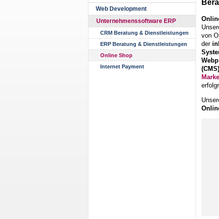
Bera
Web Development
Onlin
Unternehmenssoftware ERP
Unsere
CRM Beratung & Dienstleistungen
von O
der
in
ERP Beratung & Dienstleistungen
Syst
Online Shop
Webp
Internet Payment
(CMS
Marke
erfol
Unse
Onlin