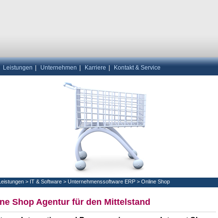
|
Leistungen
|
Unternehmen
|
Karriere
|
Kontakt & Service
Leistungen
>
IT & Software
>
Unternehmenssoftware ERP
>
Online Shop
ne Shop Agentur für den Mittelstand