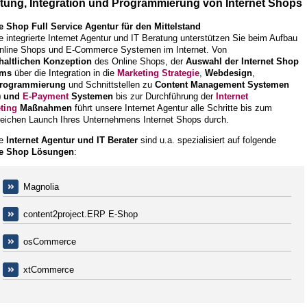
tung, Integration und Programmierung von Internet Shops
e Shop Full Service Agentur für den Mittelstand
 integrierte Internet Agentur und IT Beratung unterstützen Sie beim Aufbau
nline Shops und E-Commerce Systemen im Internet. Von
haltlichen Konzeption
des Online Shops, der
Auswahl der Internet Shop
ems
über die Integration in die
Marketing Strategie
,
Webdesign
,
rogrammierung
und Schnittstellen zu
Content Management Systemen
) und
E-Payment
Systemen
bis zur Durchführung
der
Internet
ting
Maßnahmen
führt unsere Internet Agentur alle Schritte bis zum
greichen Launch Ihres Unternehmens Internet Shops durch.
re
Internet Agentur und IT Berater
sind u.a. spezialisiert auf folgende
e Shop
Lösungen
:
Magnolia
content2project.ERP E-Shop
osCommerce
xtCommerce