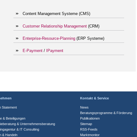
Content Management Systeme (CMS)
Customer Relationship Management
(CRM)
Enterprise-Resource-Planning
(ERP Systeme)
E-Payment
/
IPayment
nehmen
Kontakt & Service
n Statement
News
Beratungsprogramme & Förderung
te & Beteiligungen
Publikationen
gieberatung & Unternehmensberatung
Sitemap
ingagentur & IT Consulting
RSS-Feeds
n & Handeln
Marktmonitor