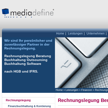
Home
|
Leistungen
|
Unternehmen
|
Wir sind Ihr persönlicher und
zuverlässiger Partner in der
Rechnungslegung.
Rechnungslegung Beratung
Buchhaltung Outsourcing
Buchhaltung Software
nach HGB und IFRS.
Home
>
Leistungen
>
Finanzen
>
Rechnungs
Rechnungslegung Ber
Rechnungslegung
Finanzbuchhaltung & Kontierung