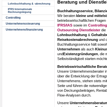
Beratung und Dienstlei
Lohnbuchhaltung & -abrechnung
IFRS Internationale
Buchhaltungsservice, Bilanz
Rechnungslegung
Wir beraten
kleine und mittel
Controlling
betriebswirtschaftlichen Fragen
Unternehmenssteuerung
IFRS/IAS
sowie im
Controlling
Outsourcing Dienstleister
die
Unternehmensfinanzierung
Lohnbuchhaltung
&
Gehaltsb
Reisekostenabrechnung
und 
Buchhaltungsservice hält sowoh
Unternehmen
als auch
Kleinu
und
Existenzgründungen
, die
Selbstständigkeit starten möchte
Betriebswirtschaftliche Bera
Unsere Unternehmensberater in
über die Entwicklung der Ertra
Unternehmens, stehen stets mit 
Seite und führen die notwendig
von Deckungsbeiträgen, Rentabi
Flow-Analysen durch.
Unsere
Unternehmensberatun