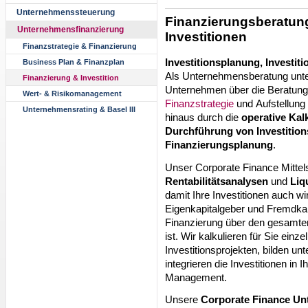
Unternehmenssteuerung
Finanzierungsberatung
Unternehmensfinanzierung
Investitionen
Finanzstrategie & Finanzierung
Investitionsplanung, Investi
Business Plan & Finanzplan
Als Unternehmensberatung unters
Finanzierung & Investition
Unternehmen über die Beratung
Wert- & Risikomanagement
Finanzstrategie
und Aufstellung
Unternehmensrating & Basel III
hinaus durch die
operative Kal
Durchführung von Investitio
Finanzierungsplanung
.
Unser Corporate Finance Mittelst
Rentabilitätsanalysen
und
Liq
damit Ihre Investitionen auch wir
Eigenkapitalgeber und Fremdkapi
Finanzierung über den gesamten 
ist. Wir kalkulieren für Sie einz
Investitionsprojekten, bilden un
integrieren die Investitionen i
Management.
Unsere
Corporate Finance Un