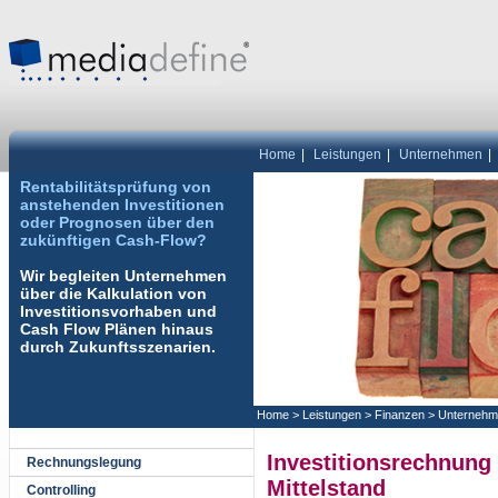
Home
|
Leistungen
|
Unternehmen
|
Rentabilitätsprüfung von
anstehenden Investitionen
oder Prognosen über den
zukünftigen Cash-Flow?
Wir begleiten Unternehmen
über die Kalkulation von
Investitionsvorhaben und
Cash Flow Plänen hinaus
durch Zukunftsszenarien.
Home
>
Leistungen
>
Finanzen
>
Unternehm
Investitionsrechnung
Rechnungslegung
Mittelstand
Controlling