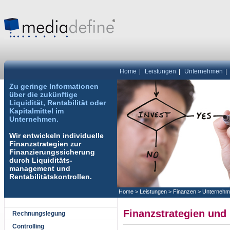
Home
|
Leistungen
|
Unternehmen
|
Zu geringe Informationen
über die zukünftige
Liquidität, Rentabilität oder
Kapitalmittel im
Unternehmen.
Wir entwickeln individuelle
Finanzstrategien zur
Finanzierungssicherung
durch Liquiditäts-
management und
Rentabilitätskontrollen.
Home
>
Leistungen
>
Finanzen
>
Unternehm
Finanzstrategien und
Rechnungslegung
Controlling