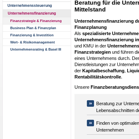
Beratung für die Unte
Unternehmenssteuerung
Mittelstand
Unternehmensfinanzierung
Unternehmensfinanzierung du
Finanzstrategie & Finanzierung
Finanzplanung
Business Plan & Finanzplan
Als
spezialisierte Unternehm
Finanzierung & Investition
Unternehmensfinanzierung im
Wert- & Risikomanagement
und KMU in der
Unternehmensf
Unternehmensrating & Basel III
Finanzstrategien
und führen di
eines Unternehmens durch. Der
Dienstleistungen zur Unternehme
der
Kapitalbeschaffung
,
Liqui
Rentabilitätskontrolle
.
Unsere
Finanzberatungsdiens
Beratung zur Untern
Lebensabschnitten 
Finden von optimalen
Unternehmen