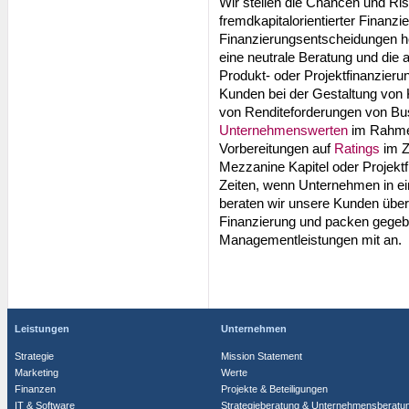
Wir stellen die Chancen und Ris
fremdkapitalorientierter Finanz
Finanzierungsentscheidungen h
eine neutrale Beratung und die 
Produkt- oder Projektfinanzieru
Kunden bei der Gestaltung von K
von Renditeforderungen von Bus
Unternehmenswerten
im Rahme
Vorbereitungen auf
Ratings
im 
Mezzanine Kapitel oder Projektf
Zeiten, wenn Unternehmen in ein
beraten wir unsere Kunden über
Finanzierung und packen gegebe
Managementleistungen mit an.
Leistungen
Unternehmen
Strategie
Mission Statement
Marketing
Werte
Finanzen
Projekte & Beteiligungen
IT & Software
Strategieberatung & Unternehmensberatu