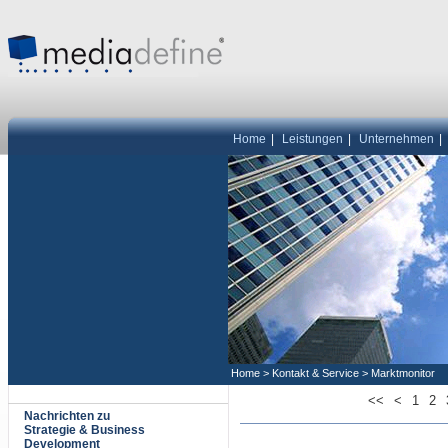
Home
|
Leistungen
|
Unternehmen
|
Home
>
Kontakt & Service
>
Marktmonitor
<<
<
1
2
Nachrichten zu
Strategie & Business
Development