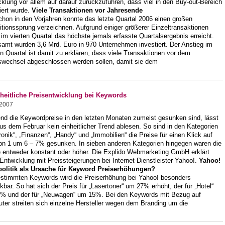
klung vor allem auf darauf zurückzuführen, dass viel in den Buy-out-Bereich
iert wurde.
Viele Transaktionen vor Jahresende
hon in den Vorjahren konnte das letzte Quartal 2006 einen großen
itionssprung verzeichnen. Aufgrund einiger größerer Einzeltransaktionen
im vierten Quartal das höchste jemals erfasste Quartalsergebnis erreicht.
samt wurden 3,6 Mrd. Euro in 970 Unternehmen investiert. Der Anstieg im
n Quartal ist damit zu erklären, dass viele Transaktionen vor dem
swechsel abgeschlossen werden sollen, damit sie dem
heitliche Preisentwicklung bei Keywords
.2007
nd die Keywordpreise in den letzten Monaten zumeist gesunken sind, lässt
us dem Februar kein einheitlicher Trend ablesen. So sind in den Kategorien
ronik“, „Finanzen“, „Handy“ und „Immobilien“ die Preise für einen Klick auf
ion 1 um 6 – 7% gesunken. In sieben anderen Kategorien hingegen waren die
e entweder konstant oder höher. Die Explido Webmarketing GmbH erklärt
Entwicklung mit Preissteigerungen bei Internet-Dienstleister Yahoo!.
Yahoo!
politik als Ursache für Keyword Preiserhöhungen?
estimmten Keywords wird die Preiserhöhung bei Yahoo! besonders
bar. So hat sich der Preis für „Lasertoner“ um 27% erhöht, der für „Hotel“
% und der für „Neuwagen“ um 15%. Bei den Keywords mit Bezug auf
ter streiten sich einzelne Hersteller wegen dem Branding um die