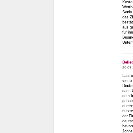
Koste
Wettbe
Senku
das Zi
bestä
aus g
für ih
Busine
Unter
Belie
20.07
Laut 
vierte
Deutsc
dass 
dem I
gebot
durchs
nutzte
der Fi
deuts
bevor
Johnst