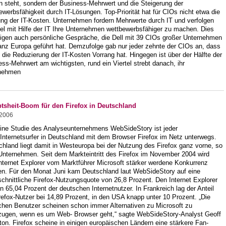
n steht, sondern der Business-Mehrwert und die Steigerung der
werbsfähigkeit durch IT-Lösungen. Top-Priorität hat für CIOs nicht etwa die
ng der IT-Kosten. Unternehmen fordern Mehrwerte durch IT und verfolgen
el mit Hilfe der IT Ihre Unternehmen wettbewerbsfähiger zu machen. Dies
tigen auch persönliche Gespräche, die Dell mit 39 CIOs großer Unternehmen
anz Europa geführt hat. Demzufolge gab nur jeder zehnte der CIOs an, dass
n die Reduzierung der IT-Kosten Vorrang hat. Hingegen ist über der Hälfte der
ss-Mehrwert am wichtigsten, rund ein Viertel strebt danach, ihr
nehmen
btsheit-Boom für den Firefox in Deutschland
.2006
eine Studie des Analyseunternehmens WebSideStory ist jeder
 Internetsurfer in Deutschland mit dem Browser Firefox im Netz unterwegs.
hland liegt damit in Westeuropa bei der Nutzung des Firefox ganz vorne, so
Unternehmen. Seit dem Markteintritt des Firefox im November 2004 wird
nternet Explorer vom Marktführer Microsoft stärker werdene Konkurrenz
en. Für den Monat Juni kam Deutschland laut WebSideStory auf eine
chnittliche Firefox-Nutzungsquote von 26,8 Prozent. Den Internet Explorer
n 65,04 Prozent der deutschen Internetnutzer. In Frankreich lag der Anteil
refox-Nutzer bei 14,89 Prozent, in den USA knapp unter 10 Prozent. „Die
chen Benutzer scheinen schon immer Alternativen zu Microsoft zu
zugen, wenn es um Web- Browser geht,“ sagte WebSideStory-Analyst Geoff
on. Firefox scheine in einigen europäischen Ländern eine stärkere Fan-