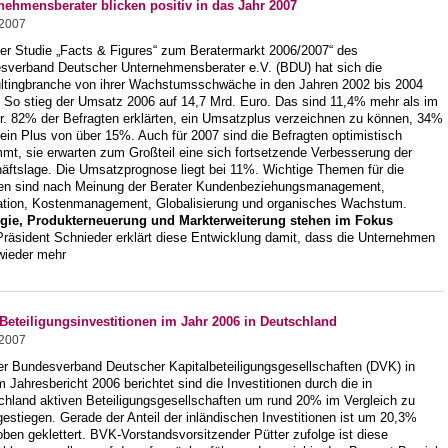
nehmensberater blicken positiv in das Jahr 2007
.2007
der Studie „Facts & Figures“ zum Beratermarkt 2006/2007“ des
sverband Deutscher Unternehmensberater e.V. (BDU) hat sich die
ltingbranche von ihrer Wachstumsschwäche in den Jahren 2002 bis 2004
. So stieg der Umsatz 2006 auf 14,7 Mrd. Euro. Das sind 11,4% mehr als im
hr. 82% der Befragten erklärten, ein Umsatzplus verzeichnen zu können, 34%
ein Plus von über 15%. Auch für 2007 sind die Befragten optimistisch
mt, sie erwarten zum Großteil eine sich fortsetzende Verbesserung der
äftslage. Die Umsatzprognose liegt bei 11%. Wichtige Themen für die
ten sind nach Meinung der Berater Kundenbeziehungsmanagement,
ation, Kostenmanagement, Globalisierung und organisches Wachstum.
egie, Produkterneuerung und Markterweiterung stehen im Fokus
räsident Schnieder erklärt diese Entwicklung damit, dass die Unternehmen
wieder mehr
Beteiligungsinvestitionen im Jahr 2006 in Deutschland
.2007
er Bundesverband Deutscher Kapitalbeteiligungsgesellschaften (DVK) in
 Jahresbericht 2006 berichtet sind die Investitionen durch die in
chland aktiven Beteiligungsgesellschaften um rund 20% im Vergleich zu
estiegen. Gerade der Anteil der inländischen Investitionen ist um 20,3%
ben geklettert. BVK-Vorstandsvorsitzender Pütter zufolge ist diese