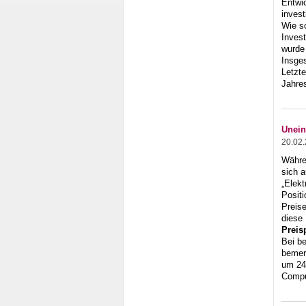
Entwic
invest
Wie sc
Invest
wurde 
Insge
Letzte
Jahre
Unein
20.02
Währe
sich a
„Elekt
Posit
Preis
diese 
Preis
Bei b
bemerk
um 24
Compu