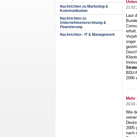
Unter
Nachrichten zu Marketing &
21.02
Kommunikation
Laut 
Nachrichten zu
Bunde
Unternehmensrechnung &
Consu
Finanzierung
erholt
Nachrichten - IT & Management
Vorja
sogar 
gestim
Gesch
Klien
Innov
Strat
BDU-P
2006 
Mehr 
20.02
Wie d
seinem
Deuts
2005 g
nach o