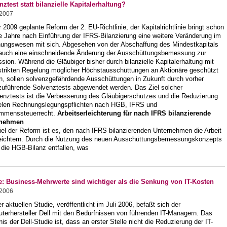
nztest statt bilanzielle Kapitalerhaltung?
.2007
r 2009 geplante Reform der 2. EU-Richtlinie, der Kapitalrichtlinie bringt schon
e Jahre nach Einführung der IFRS-Bilanzierung eine weitere Veränderung im
ungswesen mit sich. Abgesehen von der Abschaffung des Mindestkapitals
 auch eine einschneidende Änderung der Ausschüttungsbemessung zur
sion. Während die Gläubiger bisher durch bilanzielle Kapitalerhaltung mit
 strikten Regelung möglicher Höchstausschüttungen an Aktionäre geschützt
n, sollen solvenzgefährdende Ausschüttungen in Zukunft durch vorher
zuführende Solvenztests abgewendet werden. Das Ziel solcher
venztests ist die Verbesserung des Gläubigerschutzes und die Reduzierung
ielen Rechnungslegungspflichten nach HGB, IFRS und
mmenssteuerrecht.
Arbeitserleichterung für nach IFRS bilanzierende
rnehmen
el der Reform ist es, den nach IFRS bilanzierenden Unternehmen die Arbeit
leichtern. Durch die Nutzung des neuen Ausschüttungsbemessungskonzepts
 die HGB-Bilanz entfallen, was
e: Business-Mehrwerte sind wichtiger als die Senkung von IT-Kosten
.2006
er aktuellen Studie, veröffentlicht im Juli 2006, befaßt sich der
terhersteller Dell mit den Bedürfnissen von führenden IT-Managern. Das
is der Dell-Studie ist, dass an erster Stelle nicht die Reduzierung der IT-