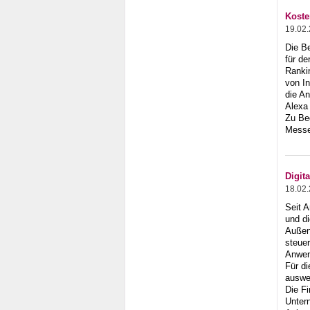
Koste
19.02
Die B
für de
Rankin
von I
die An
Alexa 
Zu Be
Messe
Digit
18.02
Seit 
und d
Außen
steue
Anwen
Für d
auswe
Die Fi
Unter