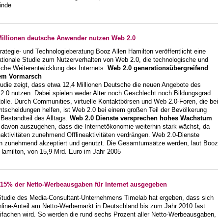
inde
Millionen deutsche Anwender nutzen Web 2.0
rategie- und Technologieberatung Booz Allen Hamilton veröffentlicht eine
ationale Studie zum Nutzerverhalten von Web 2.0, die technologische und
liche Weiterentwicklung des Internets.
Web 2.0 generationsübergreifend
em Vormarsch
tudie zeigt, dass etwa 12,4 Millionen Deutsche die neuen Angebote des
2.0 nutzen. Dabei spielen weder Alter noch Geschlecht noch Bildungsgrad
olle. Durch Communities, virtuelle Kontaktbörsen und Web 2.0-Foren, die bei
ntscheidungen helfen, ist Web 2.0 bei einem großen Teil der Bevölkerung
 Bestandteil des Alltags.
Web 2.0 Dienste versprechen hohes Wachstum
t davon auszugehen, dass die Internetökonomie weiterhin stark wächst, da
aktivitäten zunehmend Offlineaktivitäten verdrängen. Web 2.0-Dienste
n zunehmend akzeptiert und genutzt. Die Gesamtumsätze werden, laut Booz
 Hamilton, von 15,9 Mrd. Euro im Jahr 2005
 15% der Netto-Werbeausgaben für Internet ausgegeben
Studie des Media-Consultant-Unternehmens Timelab hat ergeben, dass sich
nline-Anteil am Netto-Werbemarkt in Deutschland bis zum Jahr 2010 fast
eifachen wird. So werden die rund sechs Prozent aller Netto-Werbeausgaben,