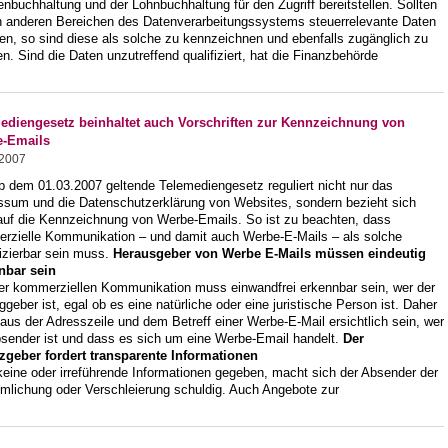
nbuchhaltung und der Lohnbuchhaltung für den Zugriff bereitstellen. Sollten
in anderen Bereichen des Datenverarbeitungssystems steuerrelevante Daten
en, so sind diese als solche zu kennzeichnen und ebenfalls zugänglich zu
. Sind die Daten unzutreffend qualifiziert, hat die Finanzbehörde
ediengesetz beinhaltet auch Vorschriften zur Kennzeichnung von
-Emails
.2007
b dem 01.03.2007 geltende Telemediengesetz reguliert nicht nur das
ssum und die Datenschutzerklärung von Websites, sondern bezieht sich
auf die Kennzeichnung von Werbe-Emails. So ist zu beachten, dass
rzielle Kommunikation – und damit auch Werbe-E-Mails – als solche
fizierbar sein muss.
Herausgeber von Werbe E-Mails müssen eindeutig
nbar sein
er kommerziellen Kommunikation muss einwandfrei erkennbar sein, wer der
ggeber ist, egal ob es eine natürliche oder eine juristische Person ist. Daher
us der Adresszeile und dem Betreff einer Werbe-E-Mail ersichtlich sein, wer
bsender ist und dass es sich um eine Werbe-Email handelt.
Der
zgeber fordert transparente Informationen
keine oder irreführende Informationen gegeben, macht sich der Absender der
imlichung oder Verschleierung schuldig. Auch Angebote zur