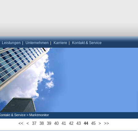
|
Leistungen
|
Unternehmen
|
Karriere
|
Kontakt & Service
Kontakt & Service
>
Marktmonitor
<<
<
37
38
39
40
41
42
43
44
45
>
>>