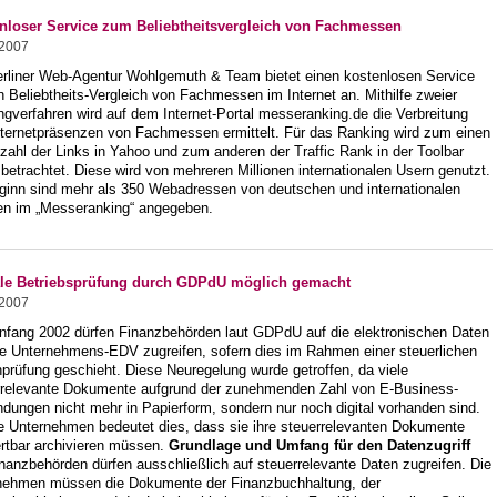
nloser Service zum Beliebtheitsvergleich von Fachmessen
.2007
erliner Web-Agentur Wohlgemuth & Team bietet einen kostenlosen Service
n Beliebtheits-Vergleich von Fachmessen im Internet an. Mithilfe zweier
gverfahren wird auf dem Internet-Portal messeranking.de die Verbreitung
nternetpräsenzen von Fachmessen ermittelt. Für das Ranking wird zum einen
zahl der Links in Yahoo und zum anderen der Traffic Rank in der Toolbar
betrachtet. Diese wird von mehreren Millionen internationalen Usern genutzt.
ginn sind mehr als 350 Webadressen von deutschen und internationalen
n im „Messeranking“ angegeben.
ale Betriebsprüfung durch GDPdU möglich gemacht
.2007
Anfang 2002 dürfen Finanzbehörden laut GDPdU auf die elektronischen Daten
ie Unternehmens-EDV zugreifen, sofern dies im Rahmen einer steuerlichen
prüfung geschieht. Diese Neuregelung wurde getroffen, da viele
rrelevante Dokumente aufgrund der zunehmenden Zahl von E-Business-
dungen nicht mehr in Papierform, sondern nur noch digital vorhanden sind.
ie Unternehmen bedeutet dies, dass sie ihre steuerrelevanten Dokumente
rtbar archivieren müssen.
Grundlage und Umfang für den Datenzugriff
nanzbehörden dürfen ausschließlich auf steuerrelevante Daten zugreifen. Die
nehmen müssen die Dokumente der Finanzbuchhaltung, der