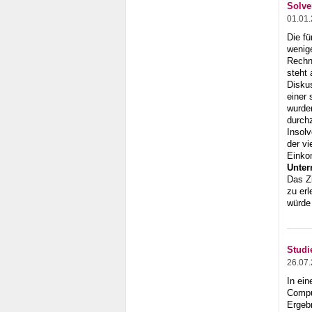
Solve
01.01
Die fü
wenig
Rechn
steht
Diskus
einer
wurde
durch
Insol
der v
Einko
Unte
Das Zi
zu er
würde
Studi
26.07
In ein
Compu
Ergebn