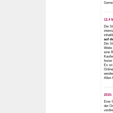
Geme
12,4 
Die St
intern
inhalt
auf d
Die S
Webs 
eine R
Kaufe
fester
Es is
Online
werde
Allen
2010:
Eine 
der O
verdr