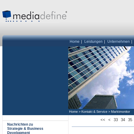
Home
|
Leistungen
|
Unternehmen
|
Home
>
Kontakt & Service
>
Marktmonitor
<<
<
33
34
35
Nachrichten zu
Strategie & Business
Development