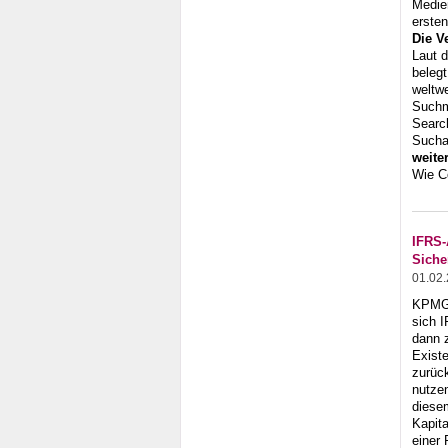
Medie
ersten
Die V
Laut 
belegt
weltw
Suchm
Search
Sucha
weite
Wie C
IFRS-
Sich
01.02
KPMG 
sich 
dann 
Existe
zurüc
nutze
diese
Kapit
einer 