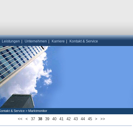
|
Leistungen
|
Unternehmen
|
Karriere
|
Kontakt & Service
Kontakt & Service
>
Marktmonitor
<<
<
37
38
39
40
41
42
43
44
45
>
>>