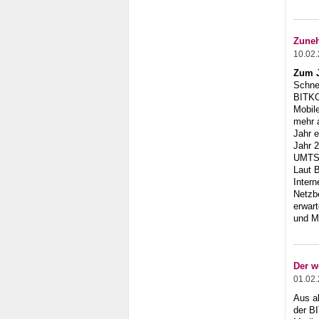
Zuneh
10.02
Zum J
Schnel
BITKO
Mobil
mehr 
Jahr e
Jahr 
UMTS
Laut 
Inter
Netzbe
erwar
und M
Der w
01.02
Aus a
der B