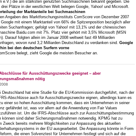
n e.V.) die am stärksten genutzten Suchmaschinen bekannt gegeben. Die
 drei Plätze in der westlichen Welt belegen Google, Yahoo! und Microsoft.
erteilung der Marktanteile bei Suchmaschinen
den Angaben des Marktforschungsinstituts ComScore von Dezember 2007
 Google mit einem Marktanteil von 66% die Spitzenposition bezüglich aller
eiten Suchanfragen; gefolgt von Yahoo! mit 13,1% und der chinesischen
aschine Baidu.com mit 7%. Platz vier gehört mit 3,5% Microsoft (MSN
). Darauf folgten allein im Januar 2008 weltweit fast 49 Milliarden
nfragen, wovon rund 3,2 Milliarden Deutschland zu verdanken sind.
Google
rhin bei den deutschen Surfern vorne
omScore belegt, zieht Google die meisten Besucher an.
Abschlüsse für Ausschüttungszwecke geeignet – aber
erungsmaßnahmen nötig
.2008
Deutschland hat eine Studie für die EU-Kommission durchgeführt, nach der
IFRS-Abschlüsse auch für Ausschüttungszwecke eignen, allerdings kann es
zu einer so hohen Ausschüttung kommen, dass ein Unternehmen in seiner
nz gefährdet ist, was vor allem auf die Anwendung von Fair Values
kzuführen ist. Um die IFRS-Abschlüsse auch zur Ausschüttungsbestimmung
n können sind daher Sicherungsmaßnahmen notwendig. KPMG hat zu
m Zweck bereits mehrere Möglichkeiten zur Anpassung des aktuellen
alerhaltungssystems in der EU ausgearbeitet. Die Anpassung könnte in Form
Reform, die einen Solvenztest für Unternehmen festlegt und sich auf die