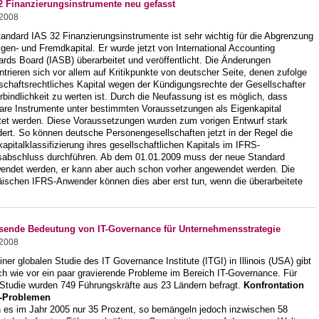
2 Finanzierungsinstrumente neu gefasst
.2008
andard IAS 32 Finanzierungsinstrumente ist sehr wichtig für die Abgrenzung
gen- und Fremdkapital. Er wurde jetzt von International Accounting
rds Board (IASB) überarbeitet und veröffentlicht. Die Änderungen
trieren sich vor allem auf Kritikpunkte von deutscher Seite, denen zufolge
schaftsrechtliches Kapital wegen der Kündigungsrechte der Gesellschafter
rbindlichkeit zu werten ist. Durch die Neufassung ist es möglich, dass
are Instrumente unter bestimmten Voraussetzungen als Eigenkapital
tet werden. Diese Voraussetzungen wurden zum vorigen Entwurf stark
ert. So können deutsche Personengesellschaften jetzt in der Regel die
apitalklassifizierung ihres gesellschaftlichen Kapitals im IFRS-
sabschluss durchführen. Ab dem 01.01.2009 muss der neue Standard
endet werden, er kann aber auch schon vorher angewendet werden. Die
äischen IFRS-Anwender können dies aber erst tun, wenn die überarbeitete
ende Bedeutung von IT-Governance für Unternehmensstrategie
.2008
iner globalen Studie des IT Governance Institute (ITGI) in Illinois (USA) gibt
ch wie vor ein paar gravierende Probleme im Bereich IT-Governance. Für
 Studie wurden 749 Führungskräfte aus 23 Ländern befragt.
Konfrontation
T-Problemen
 es im Jahr 2005 nur 35 Prozent, so bemängeln jedoch inzwischen 58