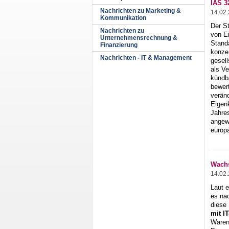
IAS 3
Nachrichten zu Marketing &
14.02
Kommunikation
Der St
Nachrichten zu
von Ei
Unternehmensrechnung &
Standa
Finanzierung
konzen
Nachrichten - IT & Management
gesell
als Ve
kündb
bewer
veränd
Eigenk
Jahre
angew
europ
Wachs
14.02
Laut e
es na
diese
mit I
Waren