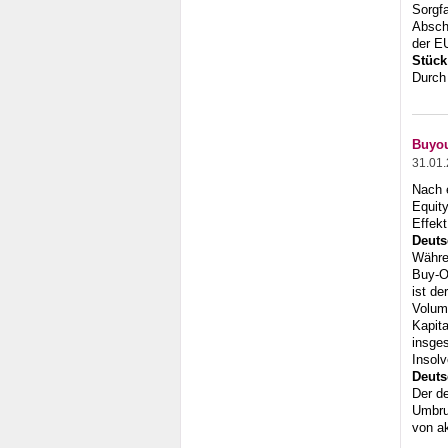
Sorgfa
Abscha
der E
Stück
Durch
Buyou
31.01
Nach e
Equit
Effekt
Deuts
Währe
Buy-O
ist de
Volum
Kapita
insges
Insol
Deuts
Der d
Umbru
von ak