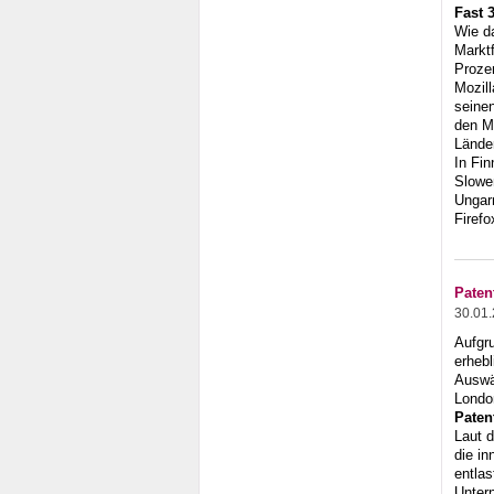
Fast 
Wie d
Markt
Proze
Mozill
seinen
den Mi
Länder
In Fin
Slowen
Ungarn
Firefo
Paten
30.01
Aufgr
erhebl
Auswär
London
Paten
Laut d
die in
entlas
Unter