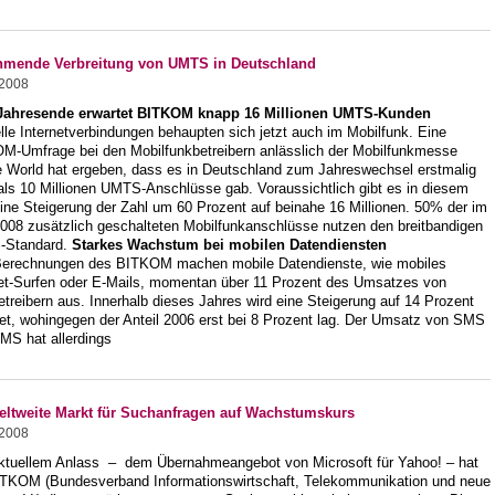
mende Verbreitung von UMTS in Deutschland
.2008
ahresende erwartet BITKOM knapp 16 Millionen UMTS-Kunden
le Internetverbindungen behaupten sich jetzt auch im Mobilfunk. Eine
M-Umfrage bei den Mobilfunkbetreibern anlässlich der Mobilfunkmesse
e World hat ergeben, dass es in Deutschland zum Jahreswechsel erstmalig
als 10 Millionen UMTS-Anschlüsse gab. Voraussichtlich gibt es in diesem
ine Steigerung der Zahl um 60 Prozent auf beinahe 16 Millionen. 50% der im
2008 zusätzlich geschalteten Mobilfunkanschlüsse nutzen den breitbandigen
-Standard.
Starkes Wachstum bei mobilen Datendiensten
Berechnungen des BITKOM machen mobile Datendienste, wie mobiles
net-Surfen oder E-Mails, momentan über 11 Prozent des Umsatzes von
treibern aus. Innerhalb dieses Jahres wird eine Steigerung auf 14 Prozent
tet, wohingegen der Anteil 2006 erst bei 8 Prozent lag. Der Umsatz von SMS
MS hat allerdings
eltweite Markt für Suchanfragen auf Wachstumskurs
.2008
ktuellem Anlass – dem Übernahmeangebot von Microsoft für Yahoo! – hat
ITKOM (Bundesverband Informationswirtschaft, Telekommunikation und neue