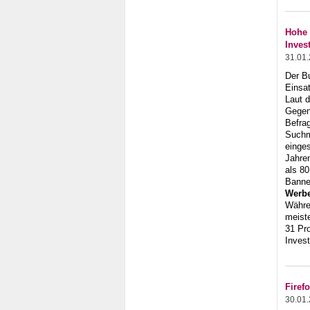
Hohe 
Inves
31.01
Der B
Einsa
Laut d
Gegen
Befra
Suchm
einges
Jahre
als 80
Banne
Werbe
Währe
meist
31 Pr
Invest
Firef
30.01