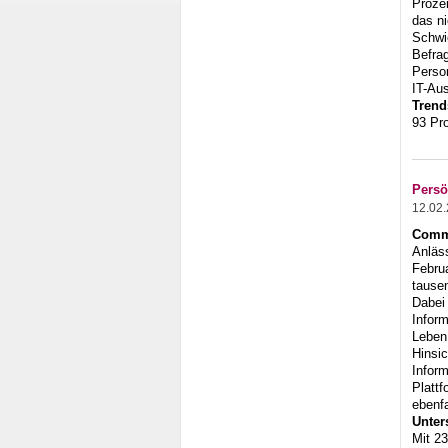
Prozen
das n
Schwie
Befrag
Person
IT-Au
Trend
93 Pr
Persö
12.02
Commu
Anläss
Februa
tause
Dabei 
Inform
Leben
Hinsic
Inform
Platt
ebenfa
Unter
Mit 23