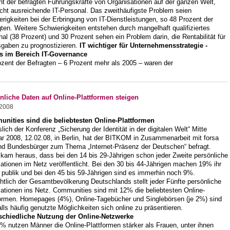
t der befragten Führungskräfte von Organisationen auf der ganzen Welt,
icht ausreichende IT-Personal. Das zweithäufigste Problem seien
rigkeiten bei der Erbringung von IT-Dienstleistungen, so 48 Prozent der
ten. Weitere Schwierigkeiten entstehen durch mangelhaft qualifiziertes
al (38 Prozent) und 30 Prozent sehen ein Problem darin, die Rentabilität für
sgaben zu prognostizieren.
IT wichtiger für Unternehmensstrategie -
s im Bereich IT-Governance
ozent der Befragten – 6 Prozent mehr als 2005 – waren der
nliche Daten auf Online-Plattformen steigen
.2008
nities sind die beliebtesten Online-Plattformen
lich der Konferenz „Sicherung der Identität in der digitalen Welt“ Mitte
r 2008, 12.02.08, in Berlin, hat der BITKOM in Zusammenarbeit mit forsa
nd Bundesbürger zum Thema „Internet-Präsenz der Deutschen“ befragt.
kam heraus, dass bei den 14 bis 29-Jährigen schon jeder Zweite persönliche
ationen im Netz veröffentlicht. Bei den 30 bis 44-Jährigen machen 19% ihr
 publik und bei den 45 bis 59-Jährigen sind es immerhin noch 9%.
htlich der Gesamtbevölkerung Deutschlands stellt jeder Fünfte persönliche
ationen ins Netz. Communities sind mit 12% die beliebtesten Online-
formen. Homepages (4%), Online-Tagebücher und Singlebörsen (je 2%) sind
lls häufig genutzte Möglichkeiten sich online zu präsentieren.
schiedliche Nutzung der Online-Netzwerke
% nutzen Männer die Online-Plattformen stärker als Frauen, unter ihnen