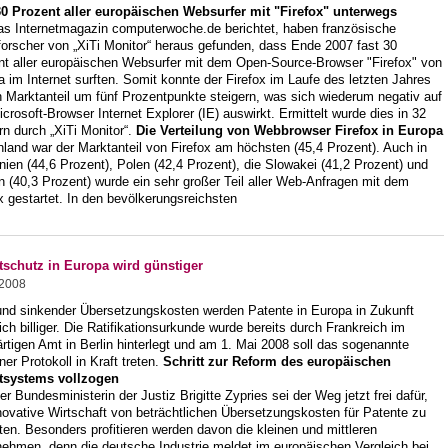
30 Prozent aller europäischen Websurfer mit "Firefox" unterwegs
as Internetmagazin computerwoche.de berichtet, haben französische
forscher von „XiTi Monitor“ heraus gefunden, dass Ende 2007 fast 30
nt aller europäischen Websurfer mit dem Open-Source-Browser "Firefox" von
a im Internet surften. Somit konnte der Firefox im Laufe des letzten Jahres
 Marktanteil um fünf Prozentpunkte steigern, was sich wiederum negativ auf
crosoft-Browser Internet Explorer (IE) auswirkt. Ermittelt wurde dies in 32
n durch „XiTi Monitor“.
Die Verteilung von Webbrowser Firefox in Europa
nland war der Marktanteil von Firefox am höchsten (45,4 Prozent). Auch in
ien (44,6 Prozent), Polen (42,4 Prozent), die Slowakei (41,2 Prozent) und
 (40,3 Prozent) wurde ein sehr großer Teil aller Web-Anfragen mit dem
x gestartet. In den bevölkerungsreichsten
tschutz in Europa wird günstiger
.2008
und sinkender Übersetzungskosten werden Patente in Europa in Zukunft
ich billiger. Die Ratifikationsurkunde wurde bereits durch Frankreich im
tigen Amt in Berlin hinterlegt und am 1. Mai 2008 soll das sogenannte
er Protokoll in Kraft treten.
Schritt zur Reform des europäischen
tsystems vollzogen
er Bundesministerin der Justiz Brigitte Zypries sei der Weg jetzt frei dafür,
novative Wirtschaft von beträchtlichen Übersetzungskosten für Patente zu
ten. Besonders profitieren werden davon die kleinen und mittleren
nehmen, denn die deutsche Industrie meldet im europäischen Vergleich bei