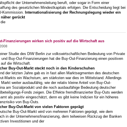
ltspflicht der Unternehmensleitung beruft, oder sogar in Form einer
ffung des gesetzlichen Mindestkapitals erfolgen. Die Entscheidung liegt bei
U-Kommission.
Internationalisierung der Rechnungslegung wieder ein
 näher gerückt
 die
t-Finanzierungen wirken sich positiv auf die Wirtschaft aus
.2008
iner Studie des DIW Berlin zur volkswirtschaftlichen Bedeutung von Private
y und Buy-Out-Finanzierungen hat die Buy-Out-Finanzierung einen positiven
 auf die Wirtschaft.
cher Buy-Out-Markt steckt noch in den Kinderschuhen
nd der letzten Jahre gab es in fast allen Marktsegmenten des deutschen
ut-Markts ein Wachstum, am stärksten war dies im Mittelstand. Allerdings
r Markt weiter ausbaufähig, wie der relativ kleine Anteil von Buy-Out-
ina am Sozialprodukt und die noch ausbaufähige Bedeutung deutscher
lbeteiligungs-Fonds zeigen. Die Effekte fremdfinanzierter Buy-Outs werden
amt als positiv eingeschätzt, denn es gibt keine Indizien für ein höheres
venzrisiko von Buy-Outs.
cher Buy-Out-Markt von vielen Faktoren geprägt
eutsche Buy-Out-Markt wird von mehreren Faktoren geprägt, wie dem
ch in der Unternehmensfinanzierung, dem teilweisen Rückzug der Banken
tiven Investitionen und der