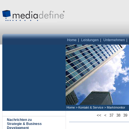
Home
|
Leistungen
|
Unternehmen
|
Home
>
Kontakt & Service
>
Marktmonitor
<<
<
37
38
39
Nachrichten zu
Strategie & Business
Development