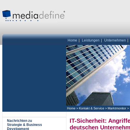
Home
|
Leistungen
|
Unternehmen
|
Home
>
Kontakt & Service
>
Marktmonitor
>
IT-Sicherheit: Angriff
Nachrichten zu
Strategie & Business
deutschen Unterneh
Development