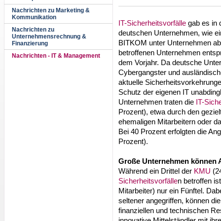
Nachrichten zu Marketing &
Kommunikation
IT-Sicherheitsvorfälle
gab es in 
Nachrichten zu
deutschen Unternehmen, wie ein
Unternehmensrechnung &
BITKOM unter Unternehmen ab 20
Finanzierung
betroffenen Unternehmen entsp
Nachrichten - IT & Management
dem Vorjahr. Da deutsche Unter
Cybergangster und ausländisch
aktuelle Sicherheitsvorkehrunge
Schutz der eigenen IT unabdingl
Unternehmen traten die
IT-Siche
Prozent), etwa durch den geziel
ehemaligen Mitarbeitern oder das
Bei 40 Prozent erfolgten die Angr
Prozent).
Große Unternehmen können A
Während ein Drittel der
KMU
(2
Sicherheitsvorfälle
n betroffen i
Mitarbeiter) nur ein Fünftel. D
seltener angegriffen, können die 
finanziellen und technischen 
innovative Mittelständler mit 