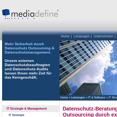
Home
|
Leistungen
|
Unternehmen
|
Mehr Sicherheit durch
Datenschutz Outsourcing &
Datenschutzmanagement.
Unsere externen
Datenschutzbeauftragten
und Datenschutz-Audits
lassen Ihnen mehr Zeit für
das Kerngeschäft.
Home
>
Leistungen
>
IT & Software
>
IT Str
Datenschutz-Beratung
IT Strategie & Management
Outsourcing durch ex
IT Strategie