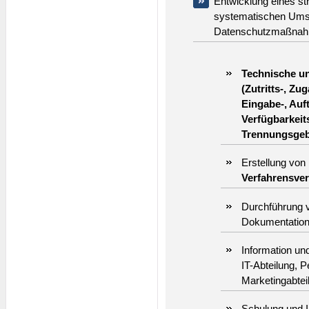
Entwicklung eines st
systematischen Ums
Datenschutzmaßnahm
Technische u
(Zutritts-, Zu
Eingabe-, Auf
Verfügbarkeit
Trennungsgeb
Erstellung von
Verfahrensve
Durchführung v
Dokumentatio
Information un
IT-Abteilung, P
Marketingabtei
Schulung und I