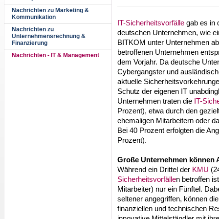
Nachrichten zu Marketing &
Kommunikation
IT-Sicherheitsvorfälle
gab es in 
Nachrichten zu
deutschen Unternehmen, wie ein
Unternehmensrechnung &
BITKOM unter Unternehmen ab 20
Finanzierung
betroffenen Unternehmen entsp
Nachrichten - IT & Management
dem Vorjahr. Da deutsche Unter
Cybergangster und ausländisch
aktuelle Sicherheitsvorkehrunge
Schutz der eigenen IT unabdingl
Unternehmen traten die
IT-Siche
Prozent), etwa durch den geziel
ehemaligen Mitarbeitern oder das
Bei 40 Prozent erfolgten die Angr
Prozent).
Große Unternehmen können A
Während ein Drittel der
KMU
(2
Sicherheitsvorfälle
n betroffen i
Mitarbeiter) nur ein Fünftel. D
seltener angegriffen, können die 
finanziellen und technischen 
innovative Mittelständler mit 