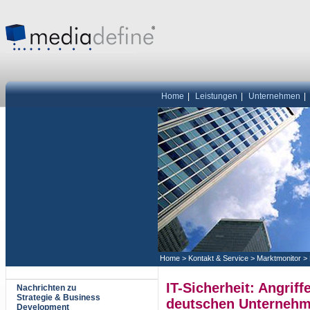
Home
|
Leistungen
|
Unternehmen
|
Home
>
Kontakt & Service
>
Marktmonitor
>
IT-Sicherheit: Angriff
Nachrichten zu
Strategie & Business
deutschen Unterneh
Development