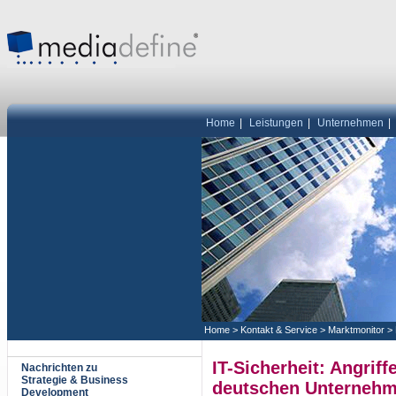
Home
|
Leistungen
|
Unternehmen
|
Home
>
Kontakt & Service
>
Marktmonitor
>
IT-Sicherheit: Angriff
Nachrichten zu
Strategie & Business
deutschen Unterneh
Development