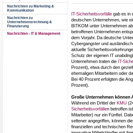
Nachrichten zu Marketing &
Kommunikation
IT-Sicherheitsvorfälle
gab es in 
Nachrichten zu
deutschen Unternehmen, wie ein
Unternehmensrechnung &
BITKOM unter Unternehmen ab 20
Finanzierung
betroffenen Unternehmen entsp
Nachrichten - IT & Management
dem Vorjahr. Da deutsche Unter
Cybergangster und ausländisch
aktuelle Sicherheitsvorkehrunge
Schutz der eigenen IT unabdingl
Unternehmen traten die
IT-Siche
Prozent), etwa durch den geziel
ehemaligen Mitarbeitern oder das
Bei 40 Prozent erfolgten die Angr
Prozent).
Große Unternehmen können A
Während ein Drittel der
KMU
(2
Sicherheitsvorfälle
n betroffen i
Mitarbeiter) nur ein Fünftel. D
seltener angegriffen, können die 
finanziellen und technischen 
innovative Mittelständler mit 