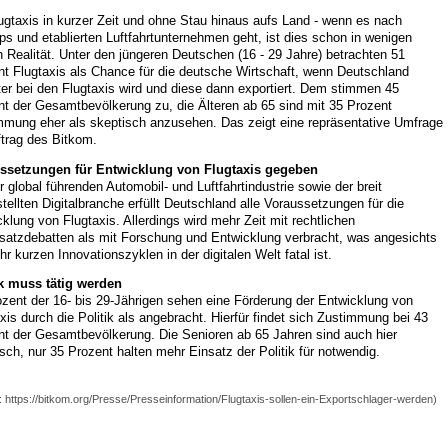
ugtaxis in kurzer Zeit und ohne Stau hinaus aufs Land - wenn es nach
ps und etablierten Luftfahrtunternehmen geht, ist dies schon in wenigen
 Realität. Unter den jüngeren Deutschen (16 - 29 Jahre) betrachten 51
nt Flugtaxis als Chance für die deutsche Wirtschaft, wenn Deutschland
ter bei den Flugtaxis wird und diese dann exportiert. Dem stimmen 45
nt der Gesamtbevölkerung zu, die Älteren ab 65 sind mit 35 Prozent
mmung eher als skeptisch anzusehen. Das zeigt eine repräsentative Umfrage
ftrag des Bitkom.
ssetzungen für Entwicklung von Flugtaxis gegeben
r global führenden Automobil- und Luftfahrtindustrie sowie der breit
tellten Digitalbranche erfüllt Deutschland alle Voraussetzungen für die
klung von Flugtaxis. Allerdings wird mehr Zeit mit rechtlichen
satzdebatten als mit Forschung und Entwicklung verbracht, was angesichts
hr kurzen Innovationszyklen in der digitalen Welt fatal ist.
ik muss tätig werden
zent der 16- bis 29-Jährigen sehen eine Förderung der Entwicklung von
xis durch die Politik als angebracht. Hierfür findet sich Zustimmung bei 43
nt der Gesamtbevölkerung. Die Senioren ab 65 Jahren sind auch hier
sch, nur 35 Prozent halten mehr Einsatz der Politik für notwendig.
: https://bitkom.org/Presse/Presseinformation/Flugtaxis-sollen-ein-Exportschlager-werden)