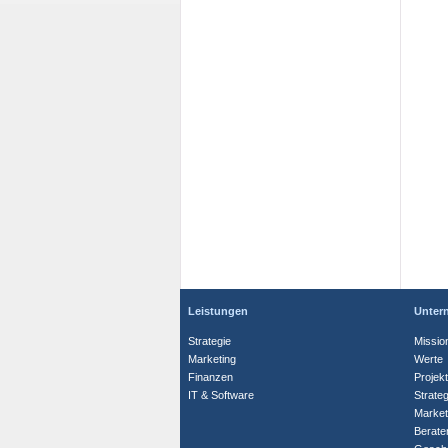
Leistungen
Unter
Strategie
Missio
Marketing
Werte
Finanzen
Projek
IT & Software
Strate
Market
Berate