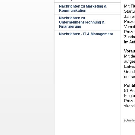
Mit Fl
Nachrichten zu Marketing &
Kommunikation
Startu
Jahren
Nachrichten zu
Proze
Unternehmensrechnung &
Vorrei
Finanzierung
Proze
Nachrichten - IT & Management
Zusti
im Au
Vorau
Mit de
aufges
Entwic
Grund
der se
Polit
51 Pro
Flugta
Proze
skepti
(Quelle