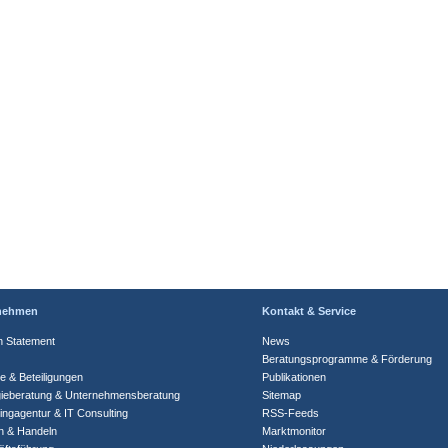
nehmen
Kontakt & Service
n Statement
News
Beratungsprogramme & Förderung
te & Beteiligungen
Publikationen
gieberatung & Unternehmensberatung
Sitemap
ingagentur & IT Consulting
RSS-Feeds
n & Handeln
Marktmonitor