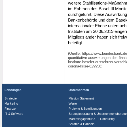
weitere Stabilisations-Maßnahme
im Rahmen des Basel-III Monito
durchgeführt. Diese Auswirkun
Bankenbehörde und dem Baseler
internationaler Ebene untersuch
Instituten am 30.06.2019 einger
Mitgliedsländer haben sich frei
beteiligt.
(Quelle: https://www.bundesbank.de
quantitative-auswirkungen-des-finali
institute-baseler-ausschuss-verschi
corona-krise-829958)
Leistungen
Unternehmen
Strategie
Mission Statement
Marketing
Werte
Finanzen
Projekte & Beteiligungen
IT & Software
Strategieberatung & Unternehmensberatu
Marketingagentur & IT Consulting
Beraten & Handeln