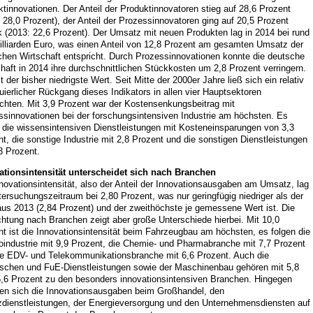
tinnovationen. Der Anteil der Produktinnovatoren stieg auf 28,6 Prozent
 28,0 Prozent), der Anteil der Prozessinnovatoren ging auf 20,5 Prozent
 (2013: 22,6 Prozent). Der Umsatz mit neuen Produkten lag in 2014 bei rund
illiarden Euro, was einen Anteil von 12,8 Prozent am gesamten Umsatz der
chen Wirtschaft entspricht. Durch Prozessinnovationen konnte die deutsche
haft in 2014 ihre durchschnittlichen Stückkosten um 2,8 Prozent verringern.
t der bisher niedrigste Wert. Seit Mitte der 2000er Jahre ließ sich ein relativ
uierlicher Rückgang dieses Indikators in allen vier Hauptsektoren
chten. Mit 3,9 Prozent war der Kostensenkungsbeitrag mit
ssinnovationen bei der forschungsintensiven Industrie am höchsten. Es
n die wissensintensiven Dienstleistungen mit Kosteneinsparungen von 3,3
t, die sonstige Industrie mit 2,8 Prozent und die sonstigen Dienstleistungen
3 Prozent.
ationsintensität unterscheidet sich nach Branchen
novationsintensität, also der Anteil der Innovationsausgaben am Umsatz, lag
ersuchungszeitraum bei 2,80 Prozent, was nur geringfügig niedriger als der
aus 2013 (2,84 Prozent) und der zweithöchste je gemessene Wert ist. Die
htung nach Branchen zeigt aber große Unterschiede hierbei. Mit 10,0
t ist die Innovationsintensität beim Fahrzeugbau am höchsten, es folgen die
oindustrie mit 9,9 Prozent, die Chemie- und Pharmabranche mit 7,7 Prozent
ie EDV- und Telekommunikationsbranche mit 6,6 Prozent. Auch die
ischen und FuE-Dienstleistungen sowie der Maschinenbau gehören mit 5,8
5,6 Prozent zu den besonders innovationsintensiven Branchen. Hingegen
fen sich die Innovationsausgaben beim Großhandel, den
zdienstleistungen, der Energieversorgung und den Unternehmensdiensten auf