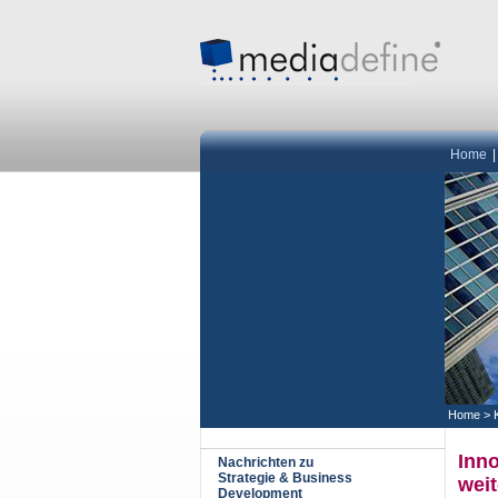
Home
Home
>
Inno
Nachrichten zu
Strategie & Business
weit
Development