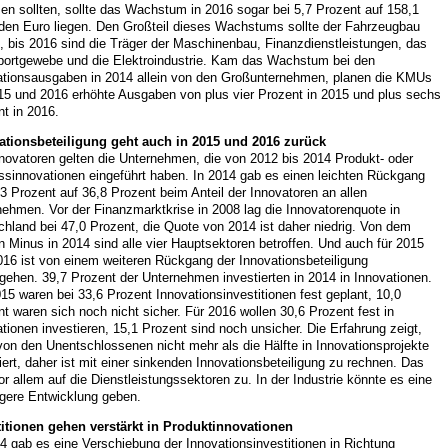
n sollten, sollte das Wachstum in 2016 sogar bei 5,7 Prozent auf 158,1
rden Euro liegen. Den Großteil dieses Wachstums sollte der Fahrzeugbau
, bis 2016 sind die Träger der Maschinenbau, Finanzdienstleistungen, das
portgewebe und die Elektroindustrie. Kam das Wachstum bei den
ationsausgaben in 2014 allein von den Großunternehmen, planen die KMUs
015 und 2016 erhöhte Ausgaben von plus vier Prozent in 2015 und plus sechs
t in 2016.
ationsbeteiligung geht auch in 2015 und 2016 zurück
novatoren gelten die Unternehmen, die von 2012 bis 2014 Produkt- oder
ssinnovationen eingeführt haben. In 2014 gab es einen leichten Rückgang
3 Prozent auf 36,8 Prozent beim Anteil der Innovatoren an allen
ehmen. Vor der Finanzmarktkrise in 2008 lag die Innovatorenquote in
hland bei 47,0 Prozent, die Quote von 2014 ist daher niedrig. Von dem
n Minus in 2014 sind alle vier Hauptsektoren betroffen. Und auch für 2015
016 ist von einem weiteren Rückgang der Innovationsbeteiligung
ehen. 39,7 Prozent der Unternehmen investierten in 2014 in Innovationen.
15 waren bei 33,6 Prozent Innovationsinvestitionen fest geplant, 10,0
t waren sich noch nicht sicher. Für 2016 wollen 30,6 Prozent fest in
tionen investieren, 15,1 Prozent sind noch unsicher. Die Erfahrung zeigt,
on den Unentschlossenen nicht mehr als die Hälfte in Innovationsprojekte
iert, daher ist mit einer sinkenden Innovationsbeteiligung zu rechnen. Das
 vor allem auf die Dienstleistungssektoren zu. In der Industrie könnte es eine
igere Entwicklung geben.
titionen gehen verstärkt in Produktinnovationen
4 gab es eine Verschiebung der Innovationsinvestitionen in Richtung