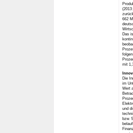
Produk
(2013:
zurück
662 M
deuts
Wirtsc
Das is
kontin
beoba
Proze
folge
Prozen
mit 1,
Innov
Die In
im Unt
Wert 
Betrac
Prozen
Elektr
und d
techn
bzw. 
belau
Finan