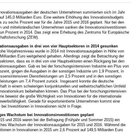
nnovationsausgaben der deutschen Unternehmen summierten sich im Jahr
uf 145,0 Milliarden Euro. Eine weitere Erhöhung des Innovationsbudgets
s zu sechs Prozent war für die Jahre 2015 und 2016 geplant. Nur bei den
en und mittelständischen Unternehmen sanken die Innovationsinvestitionen
un Prozent in 2014. Das zeigt eine Erhebung des Zentrums für Europäische
chaftsforschung (ZEW).
ationsausgaben in drei von vier Hauptsektoren in 2014 gesunken
ohe Vorjahresniveau wurde in 2014 mit Innovationsausgaben in Höhe von
Milliarden Euro weitgehend gehalten. Allerdings zeigt die Betrachtung der
sektoren, dass es in drei von vier Hauptsektoren einen Rückgang bei den
tionsausgaben. Gab es bei der forschungsintensiven Industrie ein Plus von
ozent, gingen die Ausgaben in der sonstigen Industrie um 1,9 Prozent, in
issensintensiven Dienstleistungen um 2,5 Prozent und in den sonstigen
tleistungen um 7,4 Prozent zurück. Insgesamt konnte die deutsche
haft in einem schwierigen konjunkturellen und weltwirtschaftlichen Umfeld
nnovationskurs beibehalten können. Das Plus bei der forschungsintensiven
rie beweist die große Wichtigkeit von Innovationen für die internationale
ewerbsfähigkeit. Gerade für exportorientierte Unternehmen kommt eine
bei Investitionen in Innovationen nicht in Frage.
iges Wachstum bei Innovationsinvestitionen geplant
015 und 2016 waren bei der Befragung (Frühjahr und Sommer 2015) ein
iches Wachstum der Innovationsausgaben für 2015 und 2016. Während die
itionen in Innovationen in 2015 um 2,6 Prozent auf 149,5 Milliarden Euro