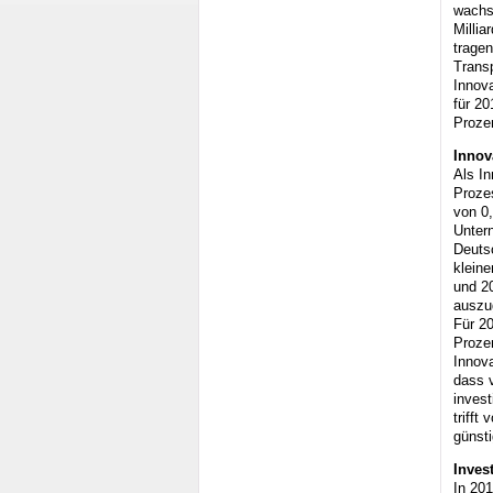
wachse
Millia
tragen
Trans
Innov
für 2
Prozen
Innov
Als In
Proze
von 0,
Untern
Deutsc
kleine
und 2
auszug
Für 20
Prozen
Innova
dass v
invest
trifft
günst
Inves
In 201