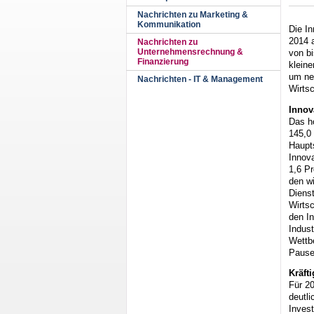
Nachrichten zu Marketing &
Kommunikation
Die I
2014 a
Nachrichten zu
Unternehmensrechnung &
von bi
Finanzierung
klein
um ne
Nachrichten - IT & Management
Wirts
Innov
Das h
145,0 
Haupt
Innova
1,6 Pr
den w
Diens
Wirtsc
den I
Indust
Wettb
Pause 
Kräft
Für 2
deutl
Invest