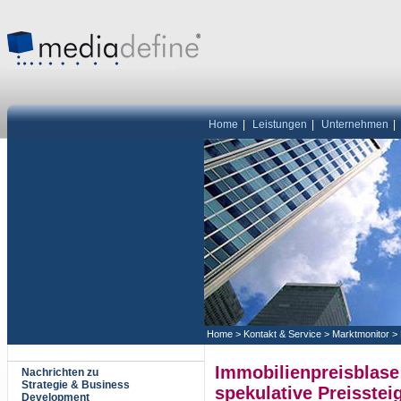
Home
|
Leistungen
|
Unternehmen
|
Home
>
Kontakt & Service
>
Marktmonitor
>
Immobilienpreisblase
Nachrichten zu
Strategie & Business
spekulative Preisstei
Development