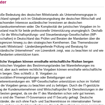
ter
roße Bedeutung des deutschen Mittelstands als Unternehmensgruppe in
hland spiegelt sich im Globalisierungsdrang der deutschen Wirtschaft und
achsenden Interesse ausländischer Investoren an deutschen
standsunternehmen wider. Die Komplexität der juristischen Vorgaben im In-
usland macht für beide professionelle Unterstützung unumgänglich. Deshalb
 für die Wirtschaftsprüfungs- und Steuerberatungs-Gesellschaften (WP-
lschaften) in Deutschland das Prüfen und Beraten der Mandanten über die
sgrenzen hinweg zu den strategischen Kernthemen. Das Themendossier
arkt Mittelstand - Länderübergreifende Prüfung und Beratung für
lständische Unternehmen" von Lünendonk zeigt, was zu beachten ist und wie
andanten unterstützen kann.
liche Vorgaben können ernsthafte wirtschaftliche Risiken bergen
uristischen Vorgaben des Bestimmungslandes bei Warenlieferungen ins
d, aber auch weitere rechtliche Vorgaben können ernsthafte wirtschaftliche
n bergen. Dies schließt z. B. Vorgaben zu
ebsstätten-/Firmengründungen oder Beteiligungen und
beiterentsendungen ein. WP-Gesellschaften unterstützen schon im Vorfeld
 die Vorgaben genau zu beachten und zu befolgen. Durch die IT-gestützte
g der Kundenunternehmen sind Wirtschaftsprüfer für Dienstleistungen in der
 besten geeignet, da sie die IT des Mandanten schon sehr gut kennen.
o sind die Themen IT-Governance und IT-Security gefragt. Deutsche
ständer, die sich ohne Fach- und Sachkenntnisse im internationalen Terrain