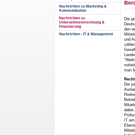
Bera
Nachrichten zu Marketing &
Kommunikation
Nachrichten zu
Die g
Unternehmensrechnung &
Deutsc
Finanzierung
den w
Mittel
Nachrichten - IT & Management
und A
zählen
Gesel
Lande
"Weltm
mitte
man M
Recht
Die j
Auslan
Risike
Betri
Mitar
dabei,
Prüfun
IT am
Ebens
Mittel