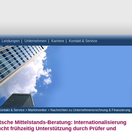
|
Leistungen
|
Unternehmen
|
Karriere
|
Kontakt & Service
Kontakt & Service
>
Marktmonitor
>
Nachrichten zu Unternehmensrechnung & Finanzierung
sche Mittelstands-Beratung: Internationalisierung
cht frühzeitig Unterstützung durch Prüfer und