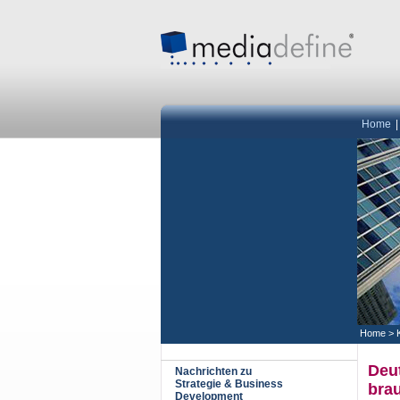
Home
Home
>
Deut
Nachrichten zu
Strategie & Business
brau
Development