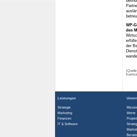
befind
Partne
auslä
betreu
WP-Ge
des M
Wirts
erfüll
der B
Dienst
wandel
(Quelle
fruehze
Leistungen
Unter
Strategie
Missio
Marketing
Werte
Finanzen
Projek
IT & Software
Strate
Market
Berate