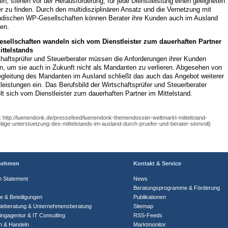
en, stehen vor der Herausforderung, für jede Dienstleistung einen geeigneten
r zu finden. Durch den multidisziplinären Ansatz und die Vernetzung mit
ndischen WP-Gesellschaften können Berater ihre Kunden auch im Ausland
en.
sellschaften wandeln sich vom Dienstleister zum dauerhaften Partner
ittelstands
chaftsprüfer und Steuerberater müssen die Anforderungen ihrer Kunden
en, um sie auch in Zukunft nicht als Mandanten zu verlieren. Abgesehen von
egleitung des Mandanten im Ausland schließt das auch das Angebot weiterer
leistungen ein. Das Berufsbild der Wirtschaftsprüfer und Steuerberater
t sich vom Dienstleister zum dauerhaften Partner im Mittelstand.
: http://luenendonk.de/pressefeed/luenendonk-themendossier-weltmarkt-mittelstand-
itige-unterstuetzung-des-mittelstands-im-ausland-durch-pruefer-und-berater-sinnvoll)
nehmen
Kontakt & Service
n Statement
News
Beratungsprogramme & Förderung
te & Beteiligungen
Publikationen
gieberatung & Unternehmensberatung
Sitemap
ingagentur & IT Consulting
RSS-Feeds
n & Handeln
Marktmonitor