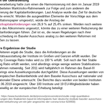
n der Überarbeitung
berarbeitung hatte zum einen die Harmonisierung mit dem im Januar 2019
rbeiteten Marktrisiko-Rahmenwerk zur Folge und zum anderem die
erung der Kapitalanforderungen. Laut Analyse wurde das Ziel für deutsche
tute erreicht. Würden die ausgewählten Elemente der Vorschläge aus dem
tationspapier umgesetzt, würde der Anstieg der
stkapitalanforderungen
von 26,9 % auf 25,4% sinken. Werden noch weitere
e des Abkommens ungesetzt, könnte das zu einer weiteren Reduzierung der
lanforderungen führen. Ziel ist es, die neuen Regelungen nach ihrer
schiedung im Baseler Ausschuss analog zu den weiteren Reformen mit
eßen zu lassen.
re Ergebnisse der Studie
iteren ergab die Studie, dass die Anforderungen an die
itätsausstattung der Institute im Großen und Ganzen erfüllt wurden. Der
ity Coverage Ratio Index wird zu 100 % erfüllt. Soll noch der Net Stable
g Ratio erfüllt werden, sind allerdings einige wenige weitere Stabilisations-
hmen notwendig. Seit 2011 wird halbjährlich im Rahmen des Basel-III
orings eine Auswirkungsstudie durchgeführt. Diese Auswirkungen werden von
uropäischen Bankenbehörde und dem Baseler Ausschuss auf nationaler und
ationaler Ebene untersucht. Die Berichte dazu wurden von beiden Instituten
06.2019 eingereicht. Über 100 Institute und 19 EU-Mitgliedsländer haben
reiwillig an der europäischen Erhebung beteiligt.
: https://www.bundesbank.de/de/presse/pressenotizen/studie-zeigt-quantitative-
ungen-des-finalisierten-basel-iii-reformpakets-fuer-deutsche-institute-baseler-ausschuss-
ebt-einfuehrung-um-ein-jahr-angesichts-der-corona-krise-829958)