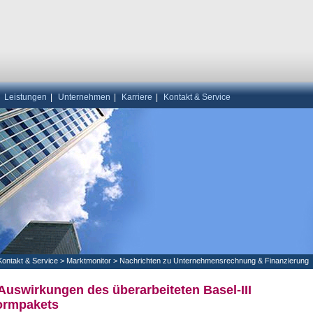
|
Leistungen
|
Unternehmen
|
Karriere
|
Kontakt & Service
Kontakt & Service
>
Marktmonitor
>
Nachrichten zu Unternehmensrechnung & Finanzierung
Auswirkungen des überarbeiteten Basel-III
ormpakets