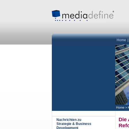
Home
Home
>
Die 
Nachrichten zu
Strategie & Business
Ref
Development