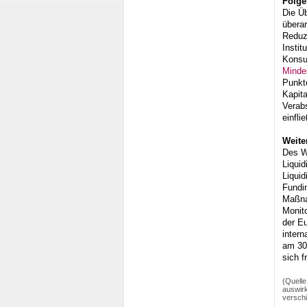
Folge
Die Ü
übera
Reduzi
Insti
Konsul
Minde
Punkt
Kapita
Verab
einfli
Weite
Des We
Liquid
Liquid
Fundin
Maßna
Monit
der E
intern
am 30.
sich f
(Quelle
auswirk
verschi