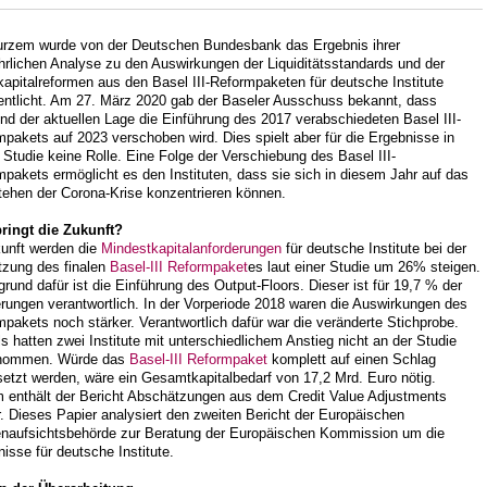
urzem wurde von der Deutschen Bundesbank das Ergebnis ihrer
hrlichen Analyse zu den Auswirkungen der Liquiditätsstandards und der
apitalreformen aus den Basel III-Reformpaketen für deutsche Institute
fentlicht. Am 27. März 2020 gab der Baseler Ausschuss bekannt, dass
nd der aktuellen Lage die Einführung des 2017 verabschiedeten Basel III-
pakets auf 2023 verschoben wird. Dies spielt aber für die Ergebnisse in
 Studie keine Rolle. Eine Folge der Verschiebung des Basel III-
pakets ermöglicht es den Instituten, dass sie sich in diesem Jahr auf das
tehen der Corona-Krise konzentrieren können.
ringt die Zukunft?
kunft werden die
Mindestkapitalanforderungen
für deutsche Institute bei der
zung des finalen
Basel-III Reformpaket
es laut einer Studie um 26% steigen.
rund dafür ist die Einführung des Output-Floors. Dieser ist für 19,7 % der
rungen verantwortlich. In der Vorperiode 2018 waren die Auswirkungen des
pakets noch stärker. Verantwortlich dafür war die veränderte Stichprobe.
 hatten zwei Institute mit unterschiedlichem Anstieg nicht an der Studie
enommen. Würde das
Basel-III Reformpaket
komplett auf einen Schlag
etzt werden, wäre ein Gesamtkapitalbedarf von 17,2 Mrd. Euro nötig.
 enthält der Bericht Abschätzungen aus dem Credit Value Adjustments
. Dieses Papier analysiert den zweiten Bericht der Europäischen
naufsichtsbehörde zur Beratung der Europäischen Kommission um die
isse für deutsche Institute.