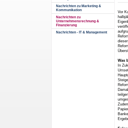
Nachrichten zu Marketing &
Kommunikation
Vor K
halbjä
Nachrichten zu
Unternehmensrechnung &
Eigenk
Finanzierung
veröf
aufgru
Nachrichten - IT & Management
Reform
dieser
Reform
Übers
Was b
In Zu
Umset
Hauptg
Steige
Reform
Damals
teilg
umges
Zudem
Papier
Banke
Ergebn