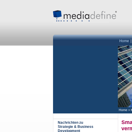
Home
Home
>
Sma
Nachrichten zu
Strategie & Business
ver
Development