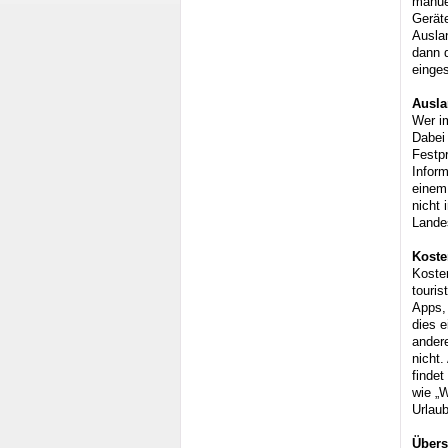
manuel
Geräte
Auslan
dann 
einges
Ausla
Wer im
Dabei
Festp
Inform
einem
nicht 
Lande
Koste
Koste
touris
Apps,
dies 
andere
nicht.
findet
wie „W
Urlaub
Übers