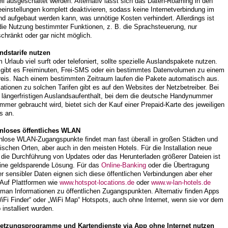
l ausgeschaltet werden. Alternativ lässt sich das Daten-Roaming in den
einstellungen komplett deaktivieren, sodass keine Internetverbindung im
d aufgebaut werden kann, was unnötige Kosten verhindert. Allerdings ist
die Nutzung bestimmter Funktionen, z. B. die Sprachsteuerung, nur
chränkt oder gar nicht möglich.
ndstarife nutzen
 Urlaub viel surft oder telefoniert, sollte spezielle Auslandspakete nutzen.
 gibt es Freiminuten, Frei-SMS oder ein bestimmtes Datenvolumen zu einem
reis. Nach einem bestimmten Zeitraum laufen die Pakete automatisch aus.
ationen zu solchen Tarifen gibt es auf den Websites der Netzbetreiber. Bei
 längerfristigen Auslandsaufenthalt, bei dem die deutsche Handynummer
immer gebraucht wird, bietet sich der Kauf einer Prepaid-Karte des jeweiligen
s an.
nloses öffentliches WLAN
nlose WLAN-Zugangspunkte findet man fast überall in großen Städten und
tischen Orten, aber auch in den meisten Hotels. Für die Installation neue
 die Durchführung von Updates oder das Herunterladen größerer Dateien ist
eine geldsparende Lösung. Für das
Online-Banking
oder die Übertragung
r sensibler Daten eignen sich diese öffentlichen Verbindungen aber eher
 Auf Plattformen wie
www.hotspot-locations.de
oder
www.w-lan-hotels.de
 man Informationen zu öffentlichen Zugangspunkten. Alternativ finden Apps
iFi Finder“ oder „WiFi Map“ Hotspots, auch ohne Internet, wenn sie vor dem
 installiert wurden.
etzungsprogramme und Kartendienste via App ohne Internet nutzen