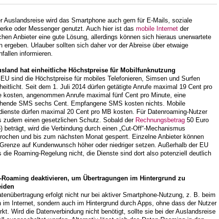
r Auslandsreise wird das Smartphone auch gern für E-Mails, soziale
erke oder Messenger genutzt. Auch hier ist das
mobile Internet
der
hen Anbieter eine gute Lösung, allerdings können sich hieraus unerwartete
 ergeben. Urlauber sollten sich daher vor der Abreise über etwaige
fallen informieren.
sland hat einheitliche Höchstpreise für Mobilfunknutzung
 EU sind die Höchstpreise für mobiles Telefonieren, Simsen und Surfen
heitlicht. Seit dem 1. Juli 2014 dürfen getätigte Anrufe maximal 19 Cent pro
e kosten, angenommen Anrufe maximal fünf Cent pro Minute, eine
hende SMS sechs Cent. Empfangene SMS kosten nichts. Mobile
dienste dürfen maximal 20 Cent pro MB kosten. Für Datenroaming-Nutzer
es zudem einen gesetzlichen Schutz. Sobald der
Rechnungsbetrag
50 Euro
o) beträgt, wird die Verbindung durch einen „Cut-Off“-Mechanismus
brochen und bis zum nächsten Monat gesperrt. Einzelne Anbieter können
 Grenze auf Kundenwunsch höher oder niedriger setzen. Außerhalb der EU
s die Roaming-Regelung nicht, die Dienste sind dort also potenziell deutlich
-Roaming deaktivieren, um Übertragungen im Hintergrund zu
eiden
tenübertragung erfolgt nicht nur bei aktiver Smartphone-Nutzung, z. B. beim
 im Internet, sondern auch im Hintergrund durch Apps, ohne dass der Nutzer
kt. Wird die Datenverbindung nicht benötigt, sollte sie bei der Auslandsreise