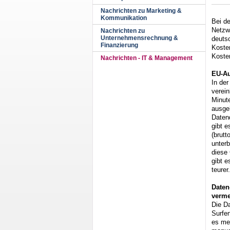
Nachrichten zu Marketing &
Kommunikation
Bei de
Netzw
Nachrichten zu
Unternehmensrechnung &
deutsc
Finanzierung
Kosten
Kosten
Nachrichten - IT & Management
EU-Au
In der
verein
Minut
ausge
Daten
gibt 
(brutt
unter
diese
gibt e
teurer.
Daten
verm
Die Da
Surfen
es mer