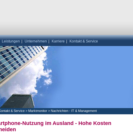
|
Leistungen
|
Unternehmen
|
Karriere
|
Kontakt & Service
Kontakt & Service
>
Marktmonitor
>
Nachrichten - IT & Management
rtphone-Nutzung im Ausland - Hohe Kosten
meiden