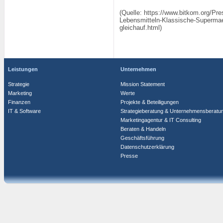
(Quelle: https://www.bitkom.org/Pr
Lebensmitteln-Klassische-Supermae
gleichauf.html)
Leistungen
Unternehmen
Strategie
Mission Statement
Marketing
Werte
Finanzen
Projekte & Beteiligungen
IT & Software
Strategieberatung & Unternehmensberatu
Marketingagentur & IT Consulting
Beraten & Handeln
Geschäftsführung
Datenschutzerklärung
Presse