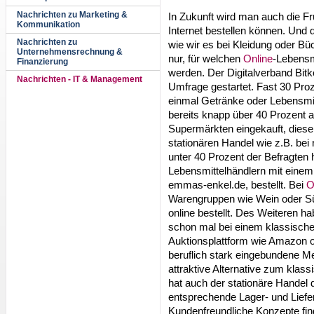
Nachrichten zu Marketing &
In Zukunft wird man auch die F
Kommunikation
Internet bestellen können. Und 
Nachrichten zu
wie wir es bei Kleidung oder B
Unternehmensrechnung &
nur, für welchen
Online
-Lebensm
Finanzierung
werden. Der Digitalverband Bitk
Nachrichten - IT & Management
Umfrage gestartet. Fast 30 Pro
einmal Getränke oder Lebensmi
bereits knapp über 40 Prozent 
Supermärkten eingekauft, diese 
stationären Handel wie z.B. bei
unter 40 Prozent der Befragten
Lebensmittelhändlern mit einem
emmas-enkel.de, bestellt. Bei
O
Warengruppen wie Wein oder Süß
online bestellt. Des Weiteren h
schon mal bei einem klassisch
Auktionsplattform wie Amazon o
beruflich stark eingebundene M
attraktive Alternative zum klas
hat auch der stationäre Handel 
entsprechende Lager- und Liefer
Kundenfreundliche Konzepte fi