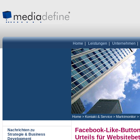
Home
|
Leistungen
|
Unternehmen
|
Home
>
Kontakt & Service
>
Marktmonitor
>
Facebook-Like-Butto
Nachrichten zu
Strategie & Business
Urteils für Websitebe
Development