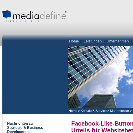
Home
|
Leistungen
|
Unternehmen
|
Home
>
Kontakt & Service
>
Marktmonitor
>
Facebook-Like-Butto
Nachrichten zu
Strategie & Business
Urteils für Websitebe
Development