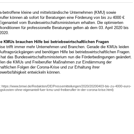
a-betroffene kleine und mittelständische Unternehmen (KMU) sowie
rufler können ab sofort für Beratungen eine Förderung von bis zu 4000 €
igenanteil vom Bundeswirtschaftsministerium erhalten. Die optimierten
konditionen für professionelle Beratungen gelten ab dem 03. April 2020 bis
2020.
e KMUs brauchen Hilfe bei betriebswirtschaftlichen Fragen
rise trifft immer mehr Unternehmen und Branchen. Gerade die KMUs leiden
Auftragsrückgängen und benötigen Hilfe bei betriebswirtschaftlichen Fragen.
 hat das Bundeswirtschaftsministerium nun die Förderbedingungen geändert.
llen die KMUs und Freiberufler Maßnahmen zur Eindämmung der
haftlichen Folgen der Corona-Krise und zur Erhaltung ihrer
ewerbsfähigkeit entwickeln können.
e: https://www.bmwi.de/Redaktion/DE/Pressemitteilungen/2020/20200403-bis-zu-4000-euro-
gskosten-ohne-eigenanteil-fuer-kmu-und-freiberufler-in-der-corona-krise.html)