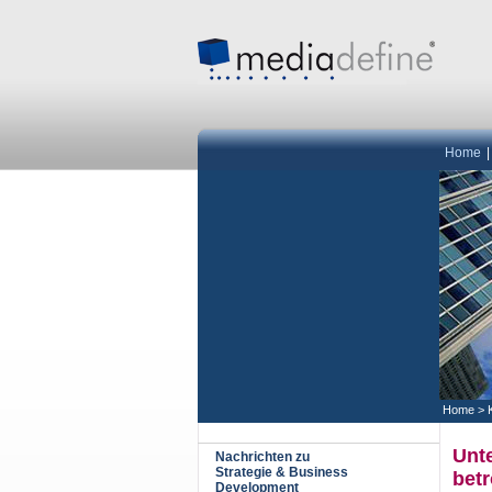
Home
Home
>
Unt
Nachrichten zu
Strategie & Business
bet
Development