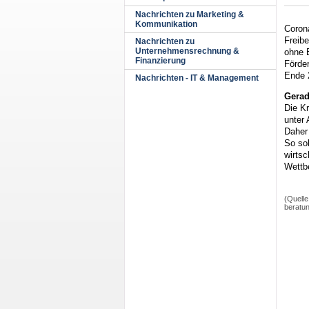
Nachrichten zu Marketing &
Kommunikation
Coron
Freibe
Nachrichten zu
Unternehmensrechnung &
ohne E
Finanzierung
Förder
Ende 
Nachrichten - IT & Management
Gerad
Die K
unter 
Daher
So so
wirtsc
Wettb
(Quell
beratun