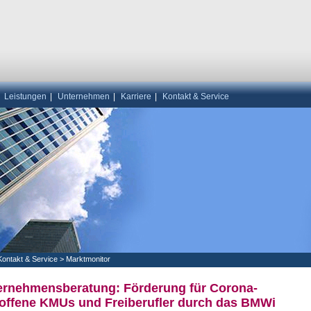
|
Leistungen
|
Unternehmen
|
Karriere
|
Kontakt & Service
Kontakt & Service
>
Marktmonitor
ernehmensberatung: Förderung für Corona-
roffene KMUs und Freiberufler durch das BMWi