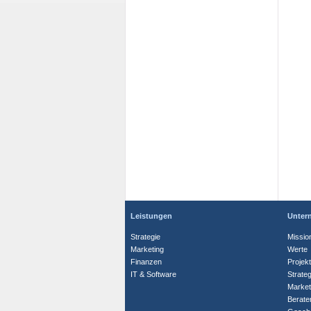
Leistungen
Unter
Strategie
Missio
Marketing
Werte
Finanzen
Projek
IT & Software
Strate
Market
Berate