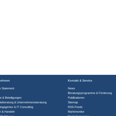
nehmen
Kontakt & Service
n Statement
News
Beratungsprogramme & Förderung
te & Beteiligungen
Publikationen
gieberatung & Unternehmensberatung
Sitemap
ingagentur & IT Consulting
RSS-Feeds
n & Handeln
Marktmonitor