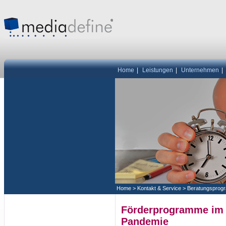
Home
|
Leistungen
|
Unternehmen
|
Home
>
Kontakt & Service
>
Beratungsprog
Förderprogramme im
Pandemie