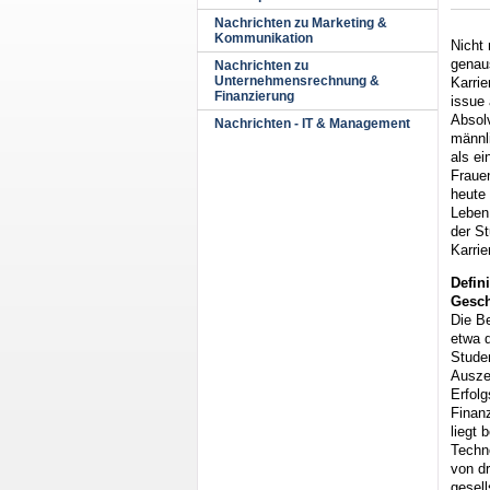
Nachrichten zu Marketing &
Kommunikation
Nicht 
genaus
Nachrichten zu
Unternehmensrechnung &
Karrie
Finanzierung
issue
Absol
Nachrichten - IT & Management
männli
als ei
Frauen
heute 
Leben.
der St
Karrie
Defin
Gesch
Die Be
etwa 
Studen
Auszei
Erfolg
Finanz
liegt 
Techn
von d
gesell