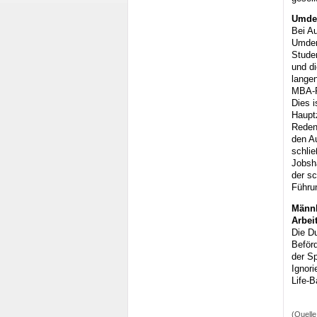
Umden
Bei A
Umdenk
Studen
und di
lange
MBA-Pr
Dies i
Hauptz
Reden 
den A
schlie
Jobsha
der sc
Führu
Männl
Arbei
Die Du
Beför
der Sp
Ignor
Life-B
(Quelle