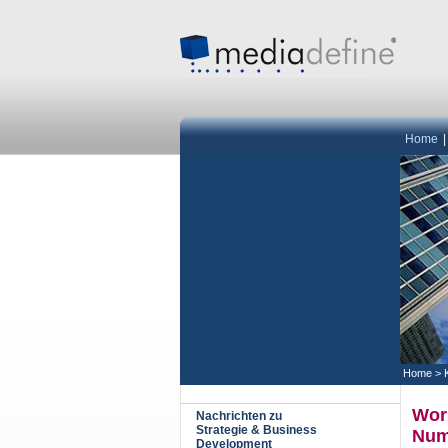
Home
Home
>
Work
Nachrichten zu
Strategie & Business
Num
Development