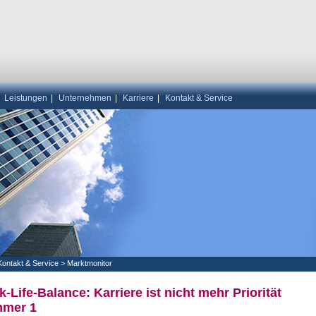
|
Leistungen
|
Unternehmen
|
Karriere
|
Kontakt & Service
Kontakt & Service
>
Marktmonitor
-Life-Balance: Karriere ist nicht mehr Priorität
mer 1