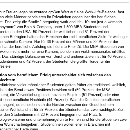
nur Frauen legen heutzutage großen Wert auf eine Work-Life-Balance, fast
o viele Männer priorisieren ihr Privatleben gegenüber der beruflichen
re. Das zeigt die Studie "Integrating work and life - it's not just a woman's
 anymore" von Bain & Company unter 1.500 MBA-Studenten und -
venten in den USA. 50 Prozent der weiblichen und 51 Prozent der
chen Befragten halten das Erreichen der nicht beruflichen Ziele für wichtiger
ne schnelle Karriere. Nur für 36 Prozent der Männer und 32 Prozent der
 hat der berufliche Aufstieg die höchste Priorität. Die MBA-Studenten von
wollen nicht mehr nur eine Karriere, sondern ein vieldimensionales erfülltes
 Das ständige Balancieren von Beruf und anderen Zielen ist für 40 Prozent
udentinnen und 42 Prozent der Studenten die größte Hürde für die
reziele.
ition vom beruflichem Erfolg unterscheidet sich zwischen den
lechtern
dürfnisse vieler männlicher Studenten galten früher als traditionell weiblich,
dass der Beruf etwas Positives bewirken soll (59 Prozent der MBA-
ten), die Verwirklichung eines sozialen Projekts (51 Prozent) oder eine
t ohne berufliche Nachteile (44 Prozent). Was die Definition beruflichen
s angeht, so scheiden sich die Geister zwischen den Geschlechtern.
ieller Wohlstand ist für 37 Prozent der Studenten das zweitwichtigste Ziel,
bei den Studentinnen mit 23 Prozent hingegen nur auf Platz 5.
ologiekonzerne und unternehmergeführte Firmen sind für die Studenten zwei
rei Wunscharbeitgebern, Studentinnen wollen eher in Branchen mit
schaftlicher Bedeutung.