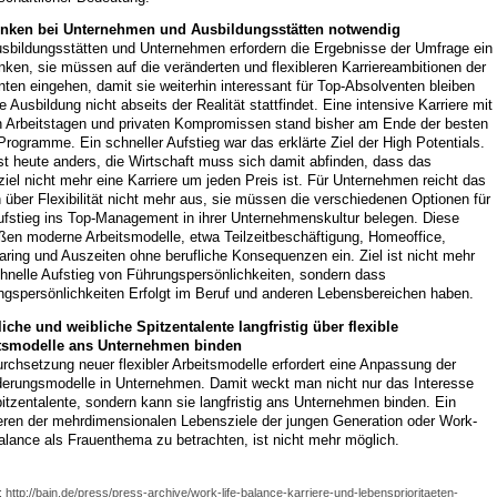
ken bei Unternehmen und Ausbildungsstätten notwendig
usbildungsstätten und Unternehmen erfordern die Ergebnisse der Umfrage ein
en, sie müssen auf die veränderten und flexibleren Karriereambitionen der
ten eingehen, damit sie weiterhin interessant für Top-Absolventen bleiben
e Ausbildung nicht abseits der Realität stattfindet. Eine intensive Karriere mit
n Arbeitstagen und privaten Kompromissen stand bisher am Ende der besten
ogramme. Ein schneller Aufstieg war das erklärte Ziel der High Potentials.
st heute anders, die Wirtschaft muss sich damit abfinden, dass das
iel nicht mehr eine Karriere um jeden Preis ist. Für Unternehmen reicht das
über Flexibilität nicht mehr aus, sie müssen die verschiedenen Optionen für
ufstieg ins Top-Management in ihrer Unternehmenskultur belegen. Diese
ßen moderne Arbeitsmodelle, etwa Teilzeitbeschäftigung, Homeoffice,
ring und Auszeiten ohne berufliche Konsequenzen ein. Ziel ist nicht mehr
hnelle Aufstieg von Führungspersönlichkeiten, sondern dass
ngspersönlichkeiten Erfolgt im Beruf und anderen Lebensbereichen haben.
iche und weibliche Spitzentalente langfristig über flexible
tsmodelle ans Unternehmen binden
rchsetzung neuer flexibler Arbeitsmodelle erfordert eine Anpassung der
derungsmodelle in Unternehmen. Damit weckt man nicht nur das Interesse
itzentalente, sondern kann sie langfristig ans Unternehmen binden. Ein
ieren der mehrdimensionalen Lebensziele der jungen Generation oder Work-
alance als Frauenthema zu betrachten, ist nicht mehr möglich.
: http://bain.de/press/press-archive/work-life-balance-karriere-und-lebensprioritaeten-