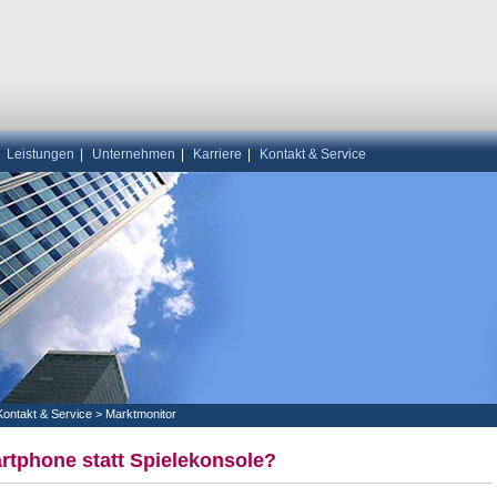
|
Leistungen
|
Unternehmen
|
Karriere
|
Kontakt & Service
Kontakt & Service
>
Marktmonitor
rtphone statt Spielekonsole?