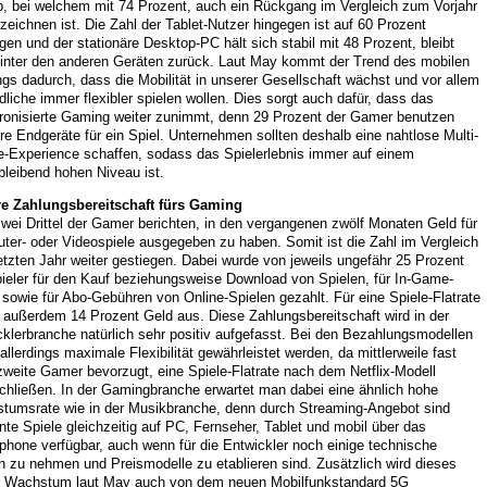
p, bei welchem mit 74 Prozent, auch ein Rückgang im Vergleich zum Vorjahr
zeichnen ist. Die Zahl der Tablet-Nutzer hingegen ist auf 60 Prozent
gen und der stationäre Desktop-PC hält sich stabil mit 48 Prozent, bleibt
hinter den anderen Geräten zurück. Laut May kommt der Trend des mobilen
s dadurch, dass die Mobilität in unserer Gesellschaft wächst und vor allem
liche immer flexibler spielen wollen. Dies sorgt auch dafür, dass das
ronisierte Gaming weiter zunimmt, denn 29 Prozent der Gamer benutzen
e Endgeräte für ein Spiel. Unternehmen sollten deshalb eine nahtlose Multi-
e-Experience schaffen, sodass das Spielerlebnis immer auf einem
bleibend hohen Niveau ist.
e Zahlungsbereitschaft fürs Gaming
wei Drittel der Gamer berichten, in den vergangenen zwölf Monaten Geld für
ter- oder Videospiele ausgegeben zu haben. Somit ist die Zahl im Vergleich
tzten Jahr weiter gestiegen. Dabei wurde von jeweils ungefähr 25 Prozent
pieler für den Kauf beziehungsweise Download von Spielen, für In-Game-
sowie für Abo-Gebühren von Online-Spielen gezahlt. Für eine Spiele-Flatrate
 außerdem 14 Prozent Geld aus. Diese Zahlungsbereitschaft wird in der
klerbranche natürlich sehr positiv aufgefasst. Bei den Bezahlungsmodellen
llerdings maximale Flexibilität gewährleistet werden, da mittlerweile fast
zweite Gamer bevorzugt, eine Spiele-Flatrate nach dem Netflix-Modell
chließen. In der Gamingbranche erwartet man dabei eine ähnlich hohe
tumsrate wie in der Musikbranche, denn durch Streaming-Angebot sind
te Spiele gleichzeitig auf PC, Fernseher, Tablet und mobil über das
hone verfügbar, auch wenn für die Entwickler noch einige technische
 zu nehmen und Preismodelle zu etablieren sind. Zusätzlich wird dieses
e Wachstum laut May auch von dem neuen Mobilfunkstandard 5G