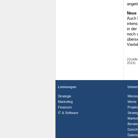
anget
Neue 
Auch 
inten
in der
noch 
überse
Vierte
(Quelle
2019)
Leistungen
Unter
Strategie
Missio
Marketing
Werte
Finanzen
Projek
IT & Software
Strate
Market
Berate
Geschä
Datens