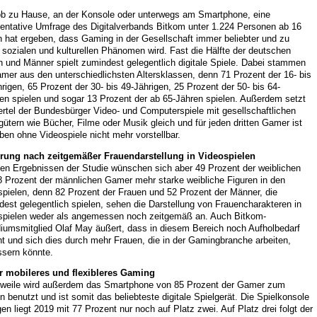
ob zu Hause, an der Konsole oder unterwegs am Smartphone, eine
sentative Umfrage des Digitalverbands Bitkom unter 1.224 Personen ab 16
n hat ergeben, dass Gaming in der Gesellschaft immer beliebter und zu
sozialen und kulturellen Phänomen wird. Fast die Hälfte der deutschen
 und Männer spielt zumindest gelegentlich digitale Spiele. Dabei stammen
mer aus den unterschiedlichsten Altersklassen, denn 71 Prozent der 16- bis
rigen, 65 Prozent der 30- bis 49-Jährigen, 25 Prozent der 50- bis 64-
en spielen und sogar 13 Prozent der ab 65-Jähren spielen. Außerdem setzt
ertel der Bundesbürger Video- und Computerspiele mit gesellschaftlichen
gütern wie Bücher, Filme oder Musik gleich und für jeden dritten Gamer ist
ben ohne Videospiele nicht mehr vorstellbar.
rung nach zeitgemäßer Frauendarstellung in Videospielen
den Ergebnissen der Studie wünschen sich aber 49 Prozent der weiblichen
8 Prozent der männlichen Gamer mehr starke weibliche Figuren in den
spielen, denn 82 Prozent der Frauen und 52 Prozent der Männer, die
est gelegentlich spielen, sehen die Darstellung von Frauencharakteren in
spielen weder als angemessen noch zeitgemäß an. Auch Bitkom-
diumsmitglied Olaf May äußert, dass in diesem Bereich noch Aufholbedarf
t und sich dies durch mehr Frauen, die in der Gamingbranche arbeiten,
ssern könnte.
 mobileres und flexibleres Gaming
erweile wird außerdem das Smartphone von 85 Prozent der Gamer zum
n benutzt und ist somit das beliebteste digitale Spielgerät. Die Spielkonsole
en liegt 2019 mit 77 Prozent nur noch auf Platz zwei. Auf Platz drei folgt der