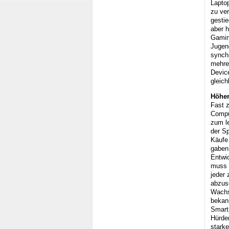
Lapto
zu ver
gestie
aber 
Gaming
Jugend
synch
mehrer
Devic
gleich
Höher
Fast z
Compu
zum le
der S
Käufe 
gaben
Entwic
muss a
jeder 
abzus
Wachs
bekann
Smartp
Hürden
stark