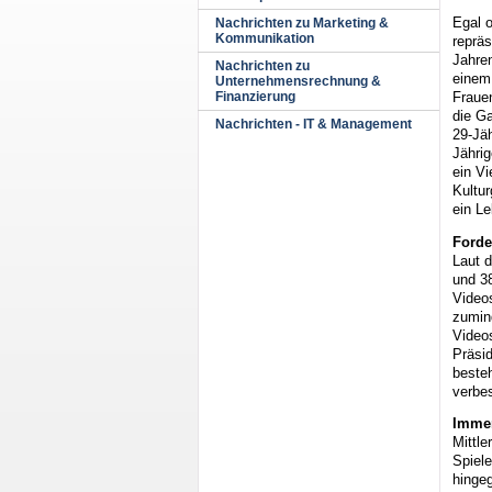
Egal 
Nachrichten zu Marketing &
Kommunikation
reprä
Jahre
Nachrichten zu
einem 
Unternehmensrechnung &
Frauen
Finanzierung
die Ga
Nachrichten - IT & Management
29-Jäh
Jährig
ein Vi
Kultur
ein Le
Forde
Laut 
und 3
Video
zumind
Video
Präsi
besteh
verbe
Immer
Mittl
Spiele
hingeg