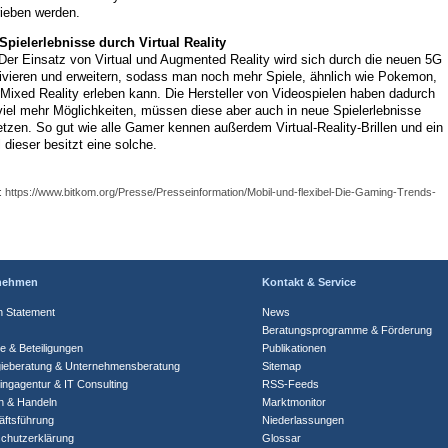
rieben werden.
Spielerlebnisse durch Virtual Reality
Der Einsatz von Virtual und Augmented Reality wird sich durch die neuen 5G
sivieren und erweitern, sodass man noch mehr Spiele, ähnlich wie Pokemon,
 Mixed Reality erleben kann. Die Hersteller von Videospielen haben dadurch
viel mehr Möglichkeiten, müssen diese aber auch in neue Spielerlebnisse
tzen. So gut wie alle Gamer kennen außerdem Virtual-Reality-Brillen und ein
l dieser besitzt eine solche.
: https://www.bitkom.org/Presse/Presseinformation/Mobil-und-flexibel-Die-Gaming-Trends-
nehmen
Kontakt & Service
n Statement
News
Beratungsprogramme & Förderung
te & Beteiligungen
Publikationen
gieberatung & Unternehmensberatung
Sitemap
ingagentur & IT Consulting
RSS-Feeds
n & Handeln
Marktmonitor
ftsführung
Niederlassungen
chutzerklärung
Glossar