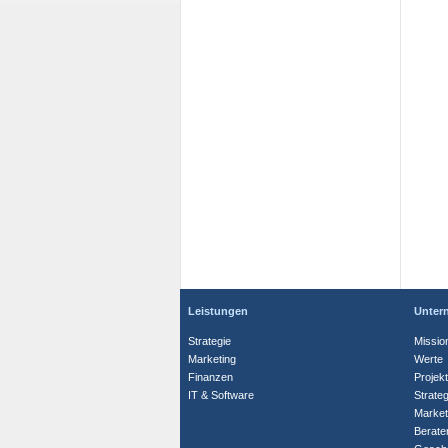
Leistungen
Unter
Strategie
Missio
Marketing
Werte
Finanzen
Projek
IT & Software
Strate
Market
Berate