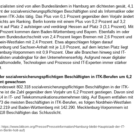
zialisten sind von allen Bundesländern in Hamburg am dichtesten gesät, 4,1
t der sozialversicherungspflichtigen Beschäftigten sind als Informatiker oder
eren ITK-Jobs tätig. Das Plus von 0,1 Prozent gegenüber dem Vorjahr ändert
ichts am Ranking. Berlin konnte mit einem Plus von 0,2 Prozent auf 3,2
t auf Platz 2 aufsteigen und verdrängt Hessen auf Platz 3 (3,1 Prozent). Mit
0 Prozent kommen dann Baden-Württemberg und Bayern. Ebenfalls im oder
dem Bundesdurchschnitt von 2,4 Prozent liegen Bremen mit 2,6 Prozent und
hein-Westfalen mit 2,4 Prozent. Etwa abgeschlagen folgen darauf
nburg und Sachsen-Anhalt mit je 1,0 Prozent, auf dem letzten Platz liegt
enburg-Vorpommern mit 0,9 Prozent. Über alle Branchen hinweg sind IT-
listen unabdingbar für den Unternehmenserfolg. Aufgrund neuer digitaler
äftsmodelle, Technologien und Prozesse sind IT-Experten immer stärker
t.
der sozialversicherungspflichtigen Beschäftigten in ITK-Berufen um 6,2
nt gewachsen
ndesweit 802.318 sozialversicherungspflichtigen Beschäftigten in der ITK-
he ist die Zahl gegenüber dem Vorjahr um 6,2 Prozent gestiegen. Davon sind
4 in IT- und Telekommunikationsunternehmen tätig. Auf Bayern entfallen mit
3 die meisten Beschäftigten in ITK-Berufen, es folgen Nordrhein-Westfalen
62.219 und Baden-Württemberg mit 142.290. Mecklenburg-Vorpommern ist
118 Beschäftigten das Schlusslicht.
: https://www.bitkom.org/Presse/Presseinformation/Hamburg-bleibt-Hauptstadt-der-IT-
n-Berlin-holt-auf)