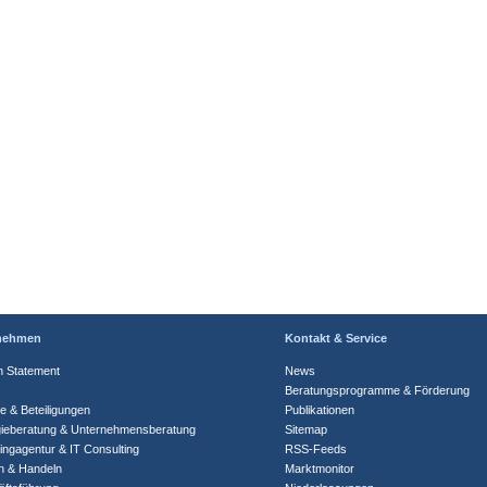
nehmen
Kontakt & Service
n Statement
News
Beratungsprogramme & Förderung
te & Beteiligungen
Publikationen
gieberatung & Unternehmensberatung
Sitemap
ingagentur & IT Consulting
RSS-Feeds
n & Handeln
Marktmonitor