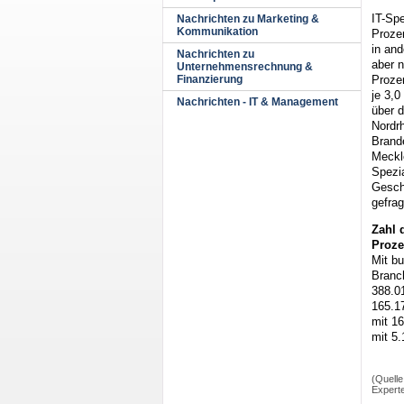
IT-Spe
Nachrichten zu Marketing &
Kommunikation
Prozen
in and
Nachrichten zu
aber n
Unternehmensrechnung &
Prozen
Finanzierung
je 3,
Nachrichten - IT & Management
über 
Nordr
Brande
Meckl
Spezia
Gesch
gefrag
Zahl 
Proze
Mit bu
Branc
388.01
165.17
mit 1
mit 5.
(Quelle
Experte