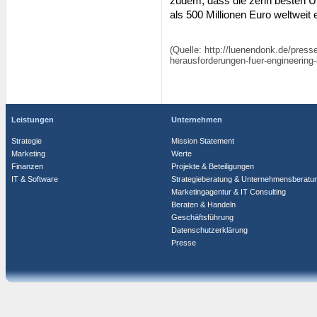
zudem, dass die zehn besten
als 500 Millionen Euro weltweit 
(Quelle: http://luenendonk.de/presse
herausforderungen-fuer-engineering-
Leistungen
Unternehmen
Strategie
Mission Statement
Marketing
Werte
Finanzen
Projekte & Beteiligungen
IT & Software
Strategieberatung & Unternehmensberatu
Marketingagentur & IT Consulting
Beraten & Handeln
Geschäftsführung
Datenschutzerklärung
Presse