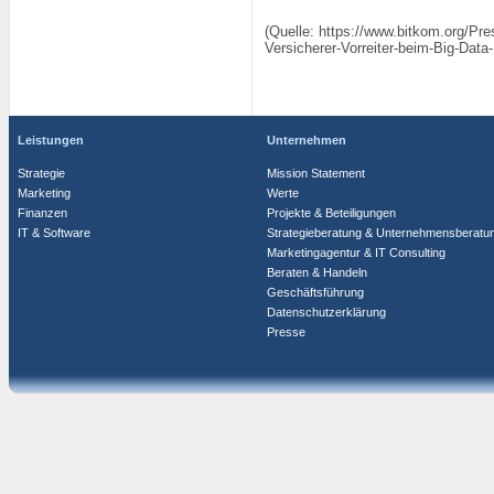
(Quelle: https://www.bitkom.org/Pr
Versicherer-Vorreiter-beim-Big-Data
Leistungen
Unternehmen
Strategie
Mission Statement
Marketing
Werte
Finanzen
Projekte & Beteiligungen
IT & Software
Strategieberatung & Unternehmensberatu
Marketingagentur & IT Consulting
Beraten & Handeln
Geschäftsführung
Datenschutzerklärung
Presse