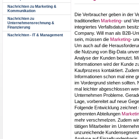
Nachrichten zu Marketing &
Kommunikation
Die Verbraucher geben in der V
Nachrichten zu
traditionellen
Marketing
- und Ve
Unternehmensrechnung &
integriertes Verfallsdatum besit
Finanzierung
Company. Will man als B2B-Unte
Nachrichten - IT & Management
sein, müssen die
Marketing
- u
Um auch auf die Herausforderung
die Nutzung von Big-Data unverz
Analyse der Kunden benutzt. Mi
Informationen wird der Kunde z
Kaufprozess kontaktiert. Zude
Informationen schon mal eine gr
im Vordergrund stehen sollten
mal leichter abgeschlossen werde
Unternehmen Probleme. Gerade e
Lage, vorbereitet auf neue Geg
Folgende Entwicklung zeichnet s
getrennten Abteilungen
Marketi
mehr verschmelzen. Zudem wird 
tätigen Mitarbeiter im Unterneh
unzureichende Kundensegmenti
Analyse auf Einzelkundenbasis 