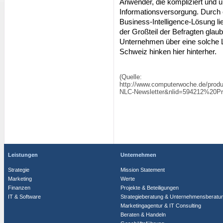
Anwender, die kompliziert und un
Informationsversorgung. Durch
Business-Intelligence-Lösung l
der Großteil der Befragten glaub
Unternehmen über eine solche 
Schweiz hinken hier hinterher.
(Quelle:
http://www.computerwoche.de/produ
NLC-Newsletter&nlid=594212%20Pr
Leistungen
Unternehmen
Strategie
Mission Statement
Marketing
Werte
Finanzen
Projekte & Beteiligungen
IT & Software
Strategieberatung & Unternehmensberatu
Marketingagentur & IT Consulting
Beraten & Handeln