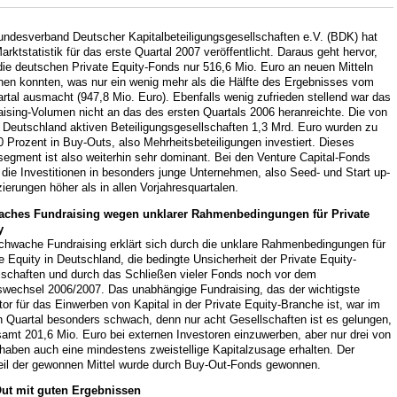
undesverband Deutscher Kapitalbeteiligungsgesellschaften e.V. (BDK) hat
arktstatistik für das erste Quartal 2007 veröffentlicht. Daraus geht hervor,
die deutschen Private Equity-Fonds nur 516,6 Mio. Euro an neuen Mitteln
nen konnten, was nur ein wenig mehr als die Hälfte des Ergebnisses vom
rtal ausmacht (947,8 Mio. Euro). Ebenfalls wenig zufrieden stellend war das
ising-Volumen nicht an das des ersten Quartals 2006 heranreichte. Die von
 Deutschland aktiven Beteiligungsgesellschaften 1,3 Mrd. Euro wurden zu
0 Prozent in Buy-Outs, also Mehrheitsbeteiligungen investiert. Dieses
egment ist also weiterhin sehr dominant. Bei den Venture Capital-Fonds
die Investitionen in besonders junge Unternehmen, also Seed- und Start up-
ierungen höher als in allen Vorjahresquartalen.
ches Fundraising wegen unklarer Rahmenbedingungen für Private
y
chwache Fundraising erklärt sich durch die unklare Rahmenbedingungen für
e Equity in Deutschland, die bedingte Unsicherheit der Private Equity-
lschaften und durch das Schließen vieler Fonds noch vor dem
swechsel 2006/2007. Das unabhängige Fundraising, das der wichtigste
tor für das Einwerben von Kapital in der Private Equity-Branche ist, war im
n Quartal besonders schwach, denn nur acht Gesellschaften ist es gelungen,
amt 201,6 Mio. Euro bei externen Investoren einzuwerben, aber nur drei von
haben auch eine mindestens zweistellige Kapitalzusage erhalten. Der
eil der gewonnen Mittel wurde durch Buy-Out-Fonds gewonnen.
ut mit guten Ergebnissen