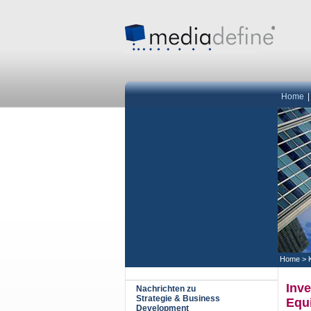
Home
Home
>
Inve
Nachrichten zu
Strategie & Business
Equ
Development