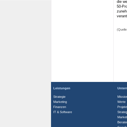
die we
50-Pro
zuneh
verant
(Quelle
Leistungen
Unter
Strategie
Missio
Marketing
Werte
Finanzen
Projek
IT & Software
Strate
Market
Berate