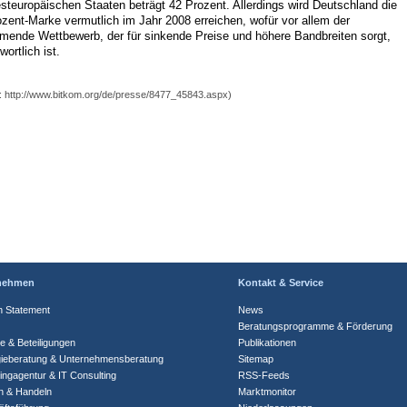
steuropäischen Staaten beträgt 42 Prozent. Allerdings wird Deutschland die
zent-Marke vermutlich im Jahr 2008 erreichen, wofür vor allem der
mende Wettbewerb, der für sinkende Preise und höhere Bandbreiten sorgt,
wortlich ist.
: http://www.bitkom.org/de/presse/8477_45843.aspx)
nehmen
Kontakt & Service
n Statement
News
Beratungsprogramme & Förderung
te & Beteiligungen
Publikationen
gieberatung & Unternehmensberatung
Sitemap
ingagentur & IT Consulting
RSS-Feeds
n & Handeln
Marktmonitor