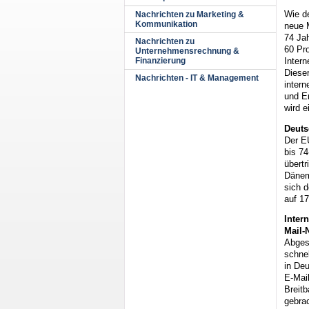
Wie d
Nachrichten zu Marketing &
Kommunikation
neue 
74 Ja
Nachrichten zu
60 Pr
Unternehmensrechnung &
Intern
Finanzierung
Dieser
Nachrichten - IT & Management
inter
und Em
wird e
Deuts
Der EU
bis 74
übertr
Dänem
sich 
auf 17
Inter
Mail-
Abges
schne
in Deu
E-Mail
Breitb
gebrac