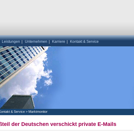
|
Leistungen
|
Unternehmen
|
Karriere
|
Kontakt & Service
Kontakt & Service
>
Marktmonitor
teil der Deutschen verschickt private E-Mails