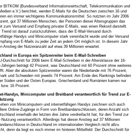
er BITKOM (Bundesverband Informationswirtschaft, Telekommunikation und
Medien e.V.) berichtet, werden E-Mails für die Deutschen zwischen 16 und
hren ein immer wichtigeres Kommunikationsmittel. So nutzten im Jahr 2006
ozent, gut 37 Millionen Menschen, der Personen dieser Altersgruppen das
et zum Versand und Empfang privater E-Mails, was einen Rekord darstellt.
 Trend ist darauf zurückzuführen, dass der E-Mail-Versand durch
netfähige Handys und Minicomputer stark vereinfacht wurde und der Versand
pfang von E-Mails zu jeder Zeit an jedem Ort möglich ist. In diesem Jahr
in Anstieg der Nutzeranzahl auf etwa 39 Millionen erwartet.
chland in Europa ein Spitzenreiter beim E-Mail-Schreiben
-Durchschnitt für 2006 beim E-Mail-Schreiben in der Altersklasse der 16-
-Jährigen beträgt 42 Prozent, was Deutschland mit 60 Prozent ohne weiteres
ifft. Aber die absoluten Spitzenreiter waren die Niederlande mit 76 Prozent,
ark und Schweden mit jeweils 74 Prozent. Am Ende des Rankings befinden
der Süden und der Osten Europas. Griechenland und Rumänien kamen nur
 bzw. 16 Prozent.
net-Handys, Minicomputer und Breitband verantwortlich für Trend zur E-
Nutzung
ehen von Minicomputern und internetfähigen Handys zeichnen sich auch
llere Online-Zugänge in Form von Breitbandanschlüssen, deren Anzahl sich
tschland innerhalb der letzten drei Jahre verdreifacht hat, für den Trend zur
-Nutzung verantwortlich. Allerdings hat dieser Anstieg auf 37 Millionen
andanschlüsse in Deutschland im internationalen Vergleich nicht allzu
ht, denn da liegt es noch immer im hinteren Mittelfeld. Der Durchschnitt für