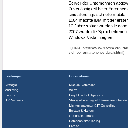
Server der Unternehmen abgewic
Zuverlässigkeit beim Erkennen 
sind allerdings schnelle mobile
1984 machte IBM mit der erste
10 Jahre später wurde sie dann
2007 wurde die Spracherkennun
Windows Vista integriert.
(Quelle: https://www.bitkom.org/Pr
sich-bei-Smartphones-durch.html)
Leistungen
Unternehmen
Strategie
Mission Statement
Marketing
Werte
Finanzen
Projekte & Beteiligungen
IT & Software
Strategieberatung & Unternehmensberatu
Marketingagentur & IT Consulting
Beraten & Handeln
Geschäftsführung
Datenschutzerklärung
Presse