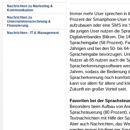
Nachrichten zu Marketing &
Kommunikation
Immer mehr User sprechen in ih
Nachrichten zu
Prozent der Smartphone-User n
Unternehmensrechnung &
aufzubauen oder eine SMS ins 
Finanzierung
die jungen User nutzen die Spr
Nachrichten - IT & Management
Digitalverbandes Bitkom. Die 14
Spracheingabe (58 Prozent). Fas
Jährigen und bei den 50- bis 64-
Spracheingabe bevorzugen. Un
Nutzer ab 65 nutzen auch die S
Spracherkennungssoftware wesen
Jahren, sodass die Bedienung 
Spracherkennung noch komfortab
kann vor allem für ältere und k
Zukunft ein großer Vorteil sein.
Favoriten bei der Sprachsteu
Besonders beim Aufbau von Anr
Sprachsteuerung (80 Prozent).
Textnachrichten mit Hilfe der S
Aber auch Nachrichten, das Wet
werden immer häufiger per Spra