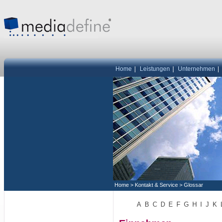
Home
|
Leistungen
|
Unternehmen
|
Home
>
Kontakt & Service
>
Glossar
A
B
C
D
E
F
G
H
I
J
K