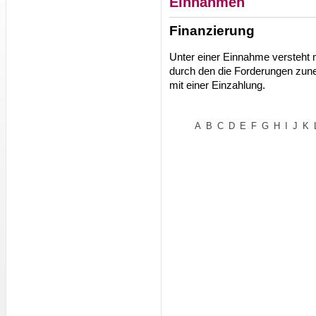
Einnahmen
Finanzierung
Unter einer Einnahme versteht 
durch den die Forderungen zune
mit einer Einzahlung.
A
B
C
D
E
F
G
H
I
J
K