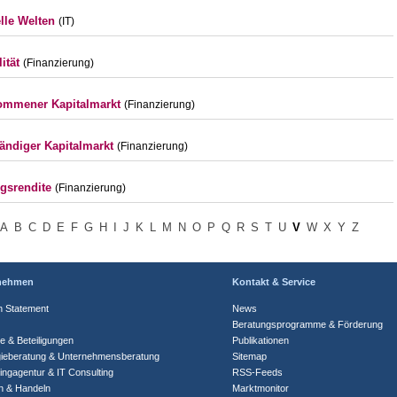
elle Welten
(IT)
lität
(Finanzierung)
ommener Kapitalmarkt
(Finanzierung)
tändiger Kapitalmarkt
(Finanzierung)
gsrendite
(Finanzierung)
A
B
C
D
E
F
G
H
I
J
K
L
M
N
O
P
Q
R
S
T
U
V
W
X
Y
Z
nehmen
Kontakt & Service
n Statement
News
Beratungsprogramme & Förderung
te & Beteiligungen
Publikationen
gieberatung & Unternehmensberatung
Sitemap
ingagentur & IT Consulting
RSS-Feeds
n & Handeln
Marktmonitor