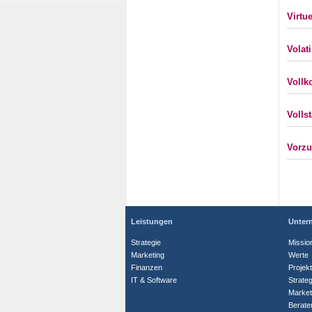
Virtu
Volati
Vollk
Volls
Vorzu
Leistungen
Unter
Strategie
Missio
Marketing
Werte
Finanzen
Projek
IT & Software
Strate
Market
Berate