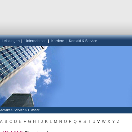
|
Leistungen
|
Unternehmen
|
Karriere
|
Kontakt & Service
Kontakt & Service
>
Glossar
A
B
C
D
E
F
G
H
I
J
K
L
M
N
O
P
Q
R
S
T
U
V
W
X
Y
Z