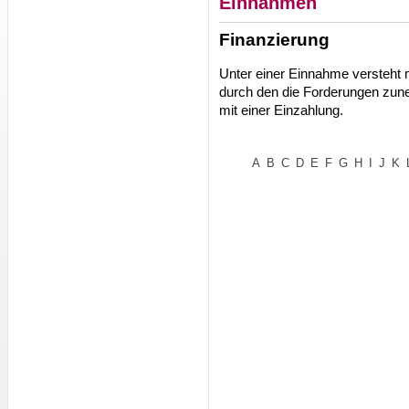
Einnahmen
Finanzierung
Unter einer Einnahme versteht 
durch den die Forderungen zune
mit einer Einzahlung.
A
B
C
D
E
F
G
H
I
J
K