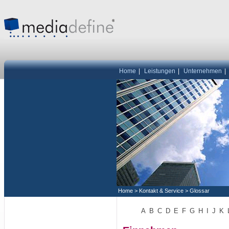
Home
|
Leistungen
|
Unternehmen
|
Home
>
Kontakt & Service
>
Glossar
A
B
C
D
E
F
G
H
I
J
K