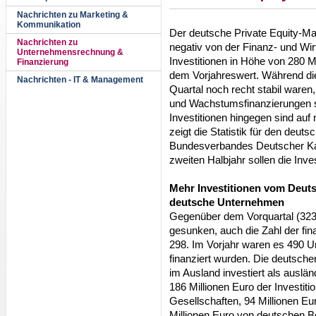
Nachrichten zu Marketing &
Kommunikation
Der deutsche Private Equity-Ma
Nachrichten zu
negativ von der Finanz- und Wirt
Unternehmensrechnung &
Investitionen in Höhe von 280 Mi
Finanzierung
dem Vorjahreswert. Während die
Nachrichten - IT & Management
Quartal noch recht stabil waren,
und Wachstumsfinanzierungen s
Investitionen hingegen sind auf
zeigt die Statistik für den deut
Bundesverbandes Deutscher Kap
zweiten Halbjahr sollen die Inve
Mehr Investitionen vom Deuts
deutsche Unternehmen
Gegenüber dem Vorquartal (323 M
gesunken, auch die Zahl der fi
298. Im Vorjahr waren es 490 U
finanziert wurden. Die deutsch
im Ausland investiert als auslä
186 Millionen Euro der Investi
Gesellschaften, 94 Millionen Eu
Millionen Euro von deutschen B