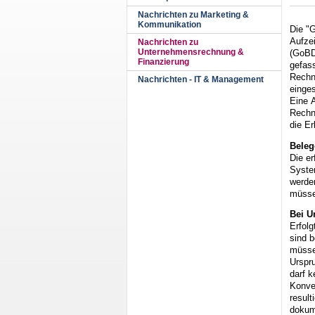
Nachrichten zu Marketing &
Kommunikation
Die "
Aufze
Nachrichten zu
Unternehmensrechnung &
(GoBD
Finanzierung
gefass
Rechnu
Nachrichten - IT & Management
einge
Eine 
Rechn
die Er
Beleg
Die e
Syste
werde
müsse
Bei U
Erfolg
sind 
müsse
Urspr
darf k
Konver
result
dokum