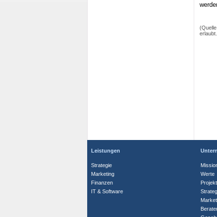
werde
(Quell
erlaubt
Leistungen
Unter
Strategie
Missio
Marketing
Werte
Finanzen
Projek
IT & Software
Strate
Market
Berate