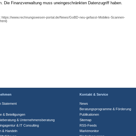
n. Die Finanzverwaltung muss uneingeschränkten Datenzugriff haben.
e: https://www.rechnungswesen-portal.de/News/GoBD-neu-gefasst-Mobiles-Scannen-
.html)
nehmen
Kontakt & Service
n Statement
News
Beratungsprogramme & Förderung
te & Beteiligungen
Publikationen
gieberatung & Unternehmensberatung
Sitemap
ingagentur & IT Consulting
RSS-Feeds
n & Handeln
Marktmonitor