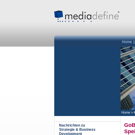
Home
Home
>
GoB
Nachrichten zu
Strategie & Business
Spe
Development