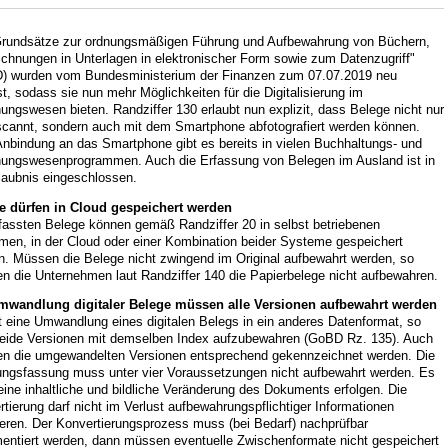
Grundsätze zur ordnungsmäßigen Führung und Aufbewahrung von Büchern,
ichnungen in Unterlagen in elektronischer Form sowie zum Datenzugriff"
) wurden vom Bundesministerium der Finanzen zum 07.07.2019 neu
t, sodass sie nun mehr Möglichkeiten für die Digitalisierung im
ngswesen bieten. Randziffer 130 erlaubt nun explizit, dass Belege nicht nur
scannt, sondern auch mit dem Smartphone abfotografiert werden können.
Anbindung an das Smartphone gibt es bereits in vielen Buchhaltungs- und
ungswesenprogrammen. Auch die Erfassung von Belegen im Ausland ist in
laubnis eingeschlossen.
e dürfen in Cloud gespeichert werden
rfassten Belege können gemäß Randziffer 20 in selbst betriebenen
men, in der Cloud oder einer Kombination beider Systeme gespeichert
n. Müssen die Belege nicht zwingend im Original aufbewahrt werden, so
n die Unternehmen laut Randziffer 140 die Papierbelege nicht aufbewahren.
mwandlung digitaler Belege müssen alle Versionen aufbewahrt werden
t eine Umwandlung eines digitalen Belegs in ein anderes Datenformat, so
beide Versionen mit demselben Index aufzubewahren (GoBD Rz. 135). Auch
n die umgewandelten Versionen entsprechend gekennzeichnet werden. Die
ungsfassung muss unter vier Voraussetzungen nicht aufbewahrt werden. Es
eine inhaltliche und bildliche Veränderung des Dokuments erfolgen. Die
tierung darf nicht im Verlust aufbewahrungspflichtiger Informationen
ieren. Der Konvertierungsprozess muss (bei Bedarf) nachprüfbar
entiert werden, dann müssen eventuelle Zwischenformate nicht gespeichert