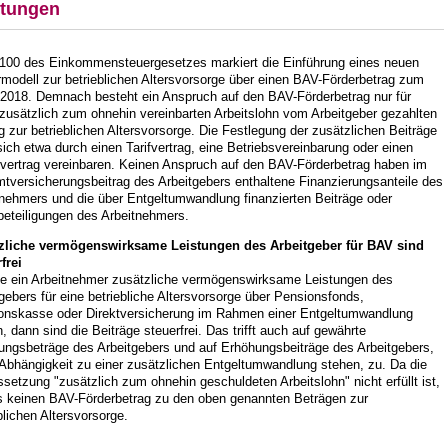
stungen
 100 des Einkommensteuergesetzes markiert die Einführung eines neuen
modell zur betrieblichen Altersvorsorge über einen BAV-Förderbetrag zum
.2018. Demnach besteht ein Anspruch auf den BAV-Förderbetrag nur für
zusätzlich zum ohnehin vereinbarten Arbeitslohn vom Arbeitgeber gezahlten
g zur betrieblichen Altersvorsorge. Die Festlegung der zusätzlichen Beiträge
sich etwa durch einen Tarifvertrag, eine Betriebsvereinbarung oder einen
lvertrag vereinbaren. Keinen Anspruch auf den BAV-Förderbetrag haben im
tversicherungsbeitrag des Arbeitgebers enthaltene Finanzierungsanteile des
tnehmers und die über Entgeltumwandlung finanzierten Beiträge oder
beteiligungen des Arbeitnehmers.
zliche vermögenswirksame Leistungen des Arbeitgeber für BAV sind
frei
e ein Arbeitnehmer zusätzliche vermögenswirksame Leistungen des
gebers für eine betriebliche Altersvorsorge über Pensionsfonds,
onskasse oder Direktversicherung im Rahmen einer Entgeltumwandlung
, dann sind die Beiträge steuerfrei. Das trifft auch auf gewährte
ungsbeträge des Arbeitgebers und auf Erhöhungsbeiträge des Arbeitgebers,
 Abhängigkeit zu einer zusätzlichen Entgeltumwandlung stehen, zu. Da die
setzung "zusätzlich zum ohnehin geschuldeten Arbeitslohn" nicht erfüllt ist,
es keinen BAV-Förderbetrag zu den oben genannten Beträgen zur
blichen Altersvorsorge.