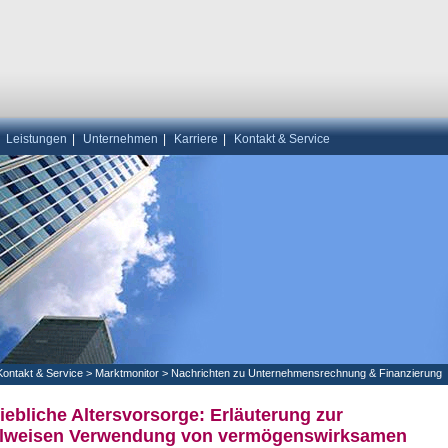
|
Leistungen
|
Unternehmen
|
Karriere
|
Kontakt & Service
Kontakt & Service
>
Marktmonitor
>
Nachrichten zu Unternehmensrechnung & Finanzierung
iebliche Altersvorsorge: Erläuterung zur
lweisen Verwendung von vermögenswirksamen