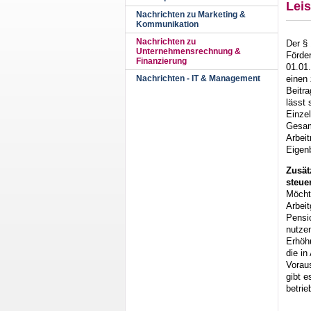
Lei
Nachrichten zu Marketing &
Kommunikation
Nachrichten zu
Der §
Unternehmensrechnung &
Förder
Finanzierung
01.01
einen 
Nachrichten - IT & Management
Beitra
lässt 
Einze
Gesam
Arbei
Eigen
Zusät
steuer
Möcht
Arbeit
Pensi
nutzen
Erhöh
die in
Voraus
gibt 
betrie