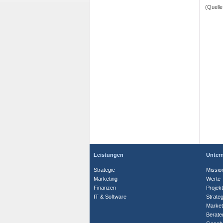
(Quelle
Leistungen
Unter
Strategie
Missio
Marketing
Werte
Finanzen
Projek
IT & Software
Strate
Market
Berate