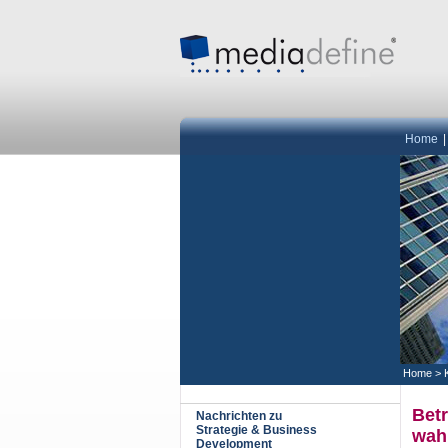
Home
Home
>
Betr
Nachrichten zu
Strategie & Business
wah
Development