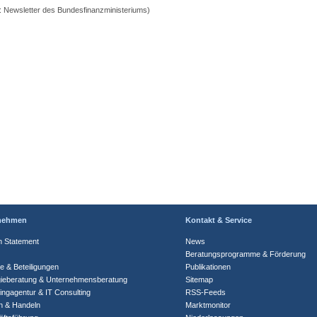
: Newsletter des Bundesfinanzministeriums)
nehmen
Kontakt & Service
n Statement
News
Beratungsprogramme & Förderung
te & Beteiligungen
Publikationen
gieberatung & Unternehmensberatung
Sitemap
ingagentur & IT Consulting
RSS-Feeds
n & Handeln
Marktmonitor