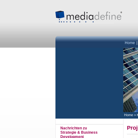
Home
Home
>
Pro
Nachrichten zu
Strategie & Business
Development