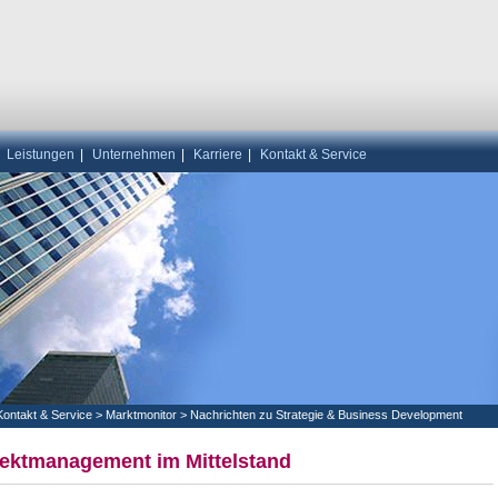
|
Leistungen
|
Unternehmen
|
Karriere
|
Kontakt & Service
Kontakt & Service
>
Marktmonitor
>
Nachrichten zu Strategie & Business Development
jektmanagement im Mittelstand