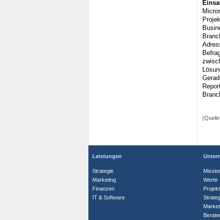
Einsa
Micro
Proje
Busin
Branc
Adress
Befra
zwisc
Lösun
Gerad
Repor
Branc
(Quell
Leistungen
Unter
Strategie
Missio
Marketing
Werte
Finanzen
Projek
IT & Software
Strate
Market
Berate