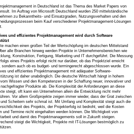
rojektmanagement in Deutschland ist das Thema des Market Papers von
onsult. Im Auftrag von Microsoft Deutschland wurden 250 mittelständische
nehmen zu Bekanntheits- und Einsatzgraden, Nutzungsverhalten und den
heidungsprozessen beim Kauf verschiedener Projektmanagement-Lösungen
t.
tives und effizientes Projektmanagement wird durch Software
tützt
kte machen einen großen Teil der Wertschöpfung im deutschen Mittelstand
Über alle Branchen hinweg werden Projekte in Unternehmensbereichen wie
klung, Konstruktion, Fertigung, Marketing und IT durchgeführt. Die Messung
folgs eines Projekts erfolgt nicht nur darüber, ob das Projektziel erreicht
, sondern auch ob es budget- und termingerecht abgeschlossen wurde. Ein
ives und effizientes Projektmanagement mit adäquater Software-
tützung ist daher unabdinglich. Die deutsche Wirtschaft hängt in hohem
vom Wissen und den Kompetenzen in der Schaffung neuer, innovativer und
 nachgefragter Produkte ab. Die Komplexität der Anforderungen an diese
te steigt, oft kann ein Unternehmen allein die Entwicklung nicht mehr
führen. Vor allem Großprojekte zeigen immer wieder, dass der Grat zwischen
 und Scheitern sehr schmal ist. Mit Umfang und Komplexität steigt auch die
sichtlichkeit des Projekts, der Projekterfolg ist bedroht, weil die Kosten
n und Termine nicht eingehalten werden können. Die Wichtigkeit von
tarbeit und damit des Projektmanagements soll in Zukunft steigen.
echend steigt die Wichtigkeit, Projekte mit IT-Lösungen bestmöglich zu
tützen.