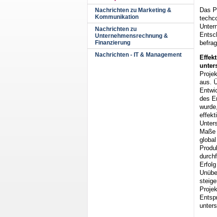
Das P
Nachrichten zu Marketing &
Kommunikation
techc
Unter
Nachrichten zu
Entsc
Unternehmensrechnung &
befrag
Finanzierung
Nachrichten - IT & Management
Effek
unters
Proje
aus. 
Entwic
des Er
wurde
effekt
Unters
Maße 
global
Produk
durch
Erfolg
Unüber
steige
Projek
Entspr
unters