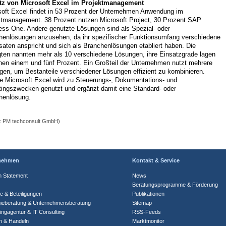
tz von Microsoft Excel im Projektmanagement
soft Excel findet in 53 Prozent der Unternehmen Anwendung im
ktmanagement. 38 Prozent nutzen Microsoft Project, 30 Prozent SAP
ess One. Andere genutzte Lösungen sind als Spezial- oder
henlösungen anzusehen, da ihr spezifischer Funktionsumfang verschiedene
aten anspricht und sich als Branchenlösungen etabliert haben. Die
gten nannten mehr als 10 verschiedene Lösungen, ihre Einsatzgrade lagen
hen einem und fünf Prozent. Ein Großteil der Unternehmen nutzt mehrere
gen, um Bestanteile verschiedener Lösungen effizient zu kombinieren.
e Microsoft Excel wird zu Steuerungs-, Dokumentations- und
tingszwecken genutzt und ergänzt damit eine Standard- oder
henlösung.
e: PM techconsult GmbH)
nehmen
Kontakt & Service
n Statement
News
Beratungsprogramme & Förderung
te & Beteiligungen
Publikationen
gieberatung & Unternehmensberatung
Sitemap
ingagentur & IT Consulting
RSS-Feeds
n & Handeln
Marktmonitor