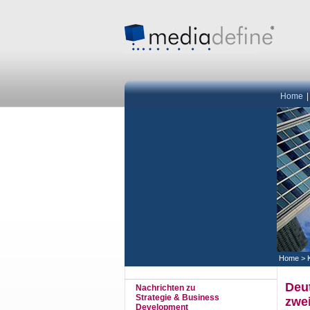
Home
Home
>
Deu
Nachrichten zu
Strategie & Business
zwe
Development