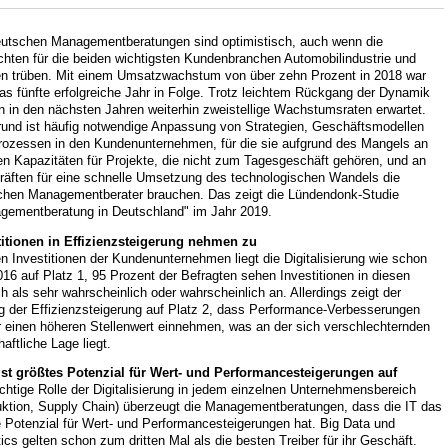
eutschen Managementberatungen sind optimistisch, auch wenn die
chten für die beiden wichtigsten Kundenbranchen Automobilindustrie und
n trüben. Mit einem Umsatzwachstum von über zehn Prozent in 2018 war
as fünfte erfolgreiche Jahr in Folge. Trotz leichtem Rückgang der Dynamik
 in den nächsten Jahren weiterhin zweistellige Wachstumsraten erwartet.
rund ist häufig notwendige Anpassung von Strategien, Geschäftsmodellen
rozessen in den Kundenunternehmen, für die sie aufgrund des Mangels an
en Kapazitäten für Projekte, die nicht zum Tagesgeschäft gehören, und an
räften für eine schnelle Umsetzung des technologischen Wandels die
chen Managementberater brauchen. Das zeigt die Lündendonk-Studie
gementberatung in Deutschland" im Jahr 2019.
titionen in Effizienzsteigerung nehmen zu
n Investitionen der Kundenunternehmen liegt die Digitalisierung wie schon
016 auf Platz 1, 95 Prozent der Befragten sehen Investitionen in diesen
h als sehr wahrscheinlich oder wahrscheinlich an. Allerdings zeigt der
g der Effizienzsteigerung auf Platz 2, dass Performance-Verbesserungen
r einen höheren Stellenwert einnehmen, was an der sich verschlechternden
haftliche Lage liegt.
ist größtes Potenzial für Wert- und Performancesteigerungen auf
chtige Rolle der Digitalisierung in jedem einzelnen Unternehmensbereich
uktion, Supply Chain) überzeugt die Managementberatungen, dass die IT das
 Potenzial für Wert- und Performancesteigerungen hat. Big Data und
ics gelten schon zum dritten Mal als die besten Treiber für ihr Geschäft.