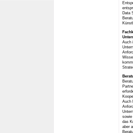
Entsp
entsp
Data S
Beratu
Künstl
Fachk
Unte
Auch 
Unter
Anford
Wisse
kommu
Strat
Berat
Beratu
Partn
erfor
Koope
Auch 
Anfor
Unter
sowie
das Kn
aber a
Berat