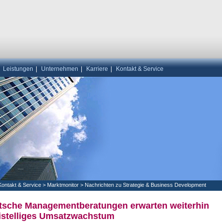
|
Leistungen
|
Unternehmen
|
Karriere
|
Kontakt & Service
Kontakt & Service
>
Marktmonitor
>
Nachrichten zu Strategie & Business Development
tsche Managementberatungen erwarten weiterhin
istelliges Umsatzwachstum