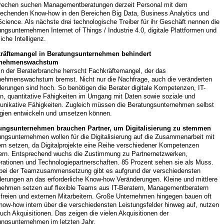
rechen suchen Managementberatungen derzeit Personal mit dem
rechenden Know-how in den Bereichen Big Data, Business Analytics und
cience. Als nächste drei technologische Treiber für ihr Geschäft nennen die
ngsunternehmen Internet of Things / Industrie 4.0, digitale Plattformen und
iche Intelligenz.
räftemangel in Beratungsunternehmen behindert
rnehmenswachstum
in der Beraterbranche herrscht Fachkräftemangel, der das
nehmenswachstum bremst. Nicht nur die Nachfrage, auch die veränderten
erungen sind hoch. So benötigen die Berater digitale Kompetenzen, IT-
n, quantitative Fähigkeiten im Umgang mit Daten sowie soziale und
nikative Fähigkeiten. Zugleich müssen die Beratungsunternehmen selbst
egien entwickeln und umsetzen können.
ungsunternehmen brauchen Partner, um Digitalisierung zu stemmen
ngsunternehmen wollen für die Digitalisierung auf die Zusammenarbeit mit
ern setzen, da Digitalprojekte eine Reihe verschiedener Kompetenzen
dern. Entsprechend wuchs die Zustimmung zu Partnernetzwerken,
rationen und Technologiepartnerschaften. 85 Prozent sehen sie als Muss.
bei der Teamzusammensetzung gibt es aufgrund der verschiedensten
derungen an das erforderliche Know-how Veränderungen. Kleine und mittlere
nehmen setzen auf flexible Teams aus IT-Beratern, Managementberatern
 freien und externen Mitarbeitern. Große Unternehmen hingegen bauen oft
ow-how intern über die verschiedensten Leistungsfelder hinweg auf, nutzen
uch Akquisitionen. Das zeigen die vielen Akquisitionen der
ungsunternehmen im letzten Jahr.