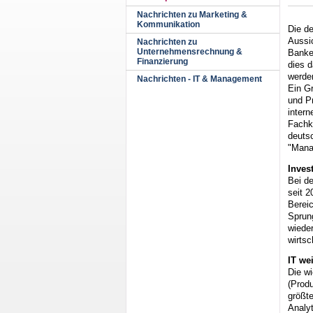
Nachrichten zu Marketing &
Kommunikation
Die d
Aussi
Nachrichten zu
Unternehmensrechnung &
Banke
Finanzierung
dies d
werden
Nachrichten - IT & Management
Ein G
und P
intern
Fachk
deuts
"Mana
Inves
Bei de
seit 2
Bereic
Sprun
wiede
wirtsc
IT we
Die wi
(Prod
größte
Analyt