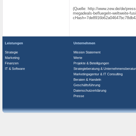
(Quelle: http://www.zew.de/de/pres
megadeals-befluegeln-weltweite-fu
cHash=7de8916b62a04647bc78db42
Leistungen
Unternehmen
Strategie
Mission Statement
Marketing
Werte
Finanzen
Projekte & Beteiligungen
IT & Software
Strategieberatung & Unternehmensberatu
Marketingagentur & IT Consulting
Beraten & Handeln
Geschäftsführung
Datenschutzerklärung
Presse