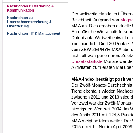
Nachrichten zu Marketing &
Kommunikation
Der weltweite Handel mit Übern
Nachrichten zu
Beliebtheit. Aufgrund von
Megad
Unternehmensrechnung &
M&A an. Dies ergaben aktuelle
Finanzierung
Europäische Wirtschaftsforsch
Nachrichten - IT & Management
Datenbank. Weltweit entwickeln 
kontinuierlich. Die 130-Punkte-
vom ZEW-ZEPHYR M&A überschr
nicht oft wahrgenommen. Zuletzt
Umsatzstärkste
Monate war der
Aktivitäten zum ersten Mal übe
M&A-Index bestätigt positive
Der Zwölf-Monats-Durchschnitt 
Trend ebenfalls wieder. Nachde
zwischen 2011 und 2013 stieg 
Vor zwei war der Zwölf-Monats
niedrigsten Wert seit 2004. Im 
des Aprils 2011 mit 124,5 Punk
M&A steigt seitdem weiter. Der
2015 erreicht. Nur im April 2009