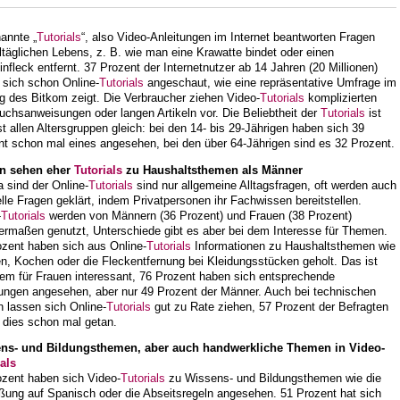
annte „
Tutorials
“, also Video-Anleitungen im Internet beantworten Fragen
ltäglichen Lebens, z. B. wie man eine Krawatte bindet oder einen
nfleck entfernt. 37 Prozent der Internetnutzer ab 14 Jahren (20 Millionen)
 sich schon Online-
Tutorials
angeschaut, wie eine repräsentative Umfrage im
g des Bitkom zeigt. Die Verbraucher ziehen Video-
Tutorials
komplizierten
chsanweisungen oder langen Artikeln vor. Die Beliebtheit der
Tutorials
ist
st allen Altersgruppen gleich: bei den 14- bis 29-Jährigen haben sich 39
nt schon mal eines angesehen, bei den über 64-Jährigen sind es 32 Prozent.
n sehen eher
Tutorials
zu Haushaltsthemen als Männer
 sind der Online-
Tutorials
sind nur allgemeine Alltagsfragen, oft werden auch
lle Fragen geklärt, indem Privatpersonen ihr Fachwissen bereitstellen.
-
Tutorials
werden von Männern (36 Prozent) und Frauen (38 Prozent)
hermaßen genutzt, Unterschiede gibt es aber bei dem Interesse für Themen.
ozent haben sich aus Online-
Tutorials
Informationen zu Haushaltsthemen wie
n, Kochen oder die Fleckentfernung bei Kleidungsstücken geholt. Das ist
lem für Frauen interessant, 76 Prozent haben sich entsprechende
tungen angesehen, aber nur 49 Prozent der Männer. Auch bei technischen
 lassen sich Online-
Tutorials
gut zu Rate ziehen, 57 Prozent der Befragten
 dies schon mal getan.
ns- und Bildungsthemen, aber auch handwerkliche Themen in Video-
als
ozent haben sich Video-
Tutorials
zu Wissens- und Bildungsthemen wie die
ßung auf Spanisch oder die Abseitsregeln angesehen. 51 Prozent hat sich