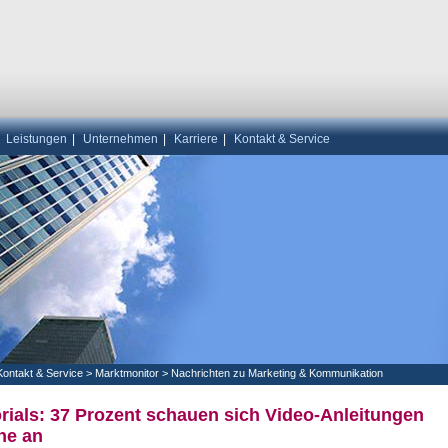
|
Leistungen
|
Unternehmen
|
Karriere
|
Kontakt & Service
Kontakt & Service
>
Marktmonitor
>
Nachrichten zu Marketing & Kommunikation
rials: 37 Prozent schauen sich Video-Anleitungen
ne an