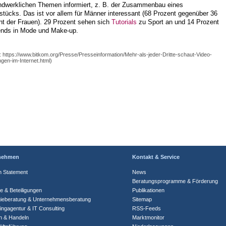
ndwerklichen Themen informiert, z. B. der Zusammenbau eines
tücks. Das ist vor allem für Männer interessant (68 Prozent gegenüber 36
nt der Frauen). 29 Prozent sehen sich
Tutorials
zu Sport an und 14 Prozent
ends in Mode und Make-up.
: https://www.bitkom.org/Presse/Presseinformation/Mehr-als-jeder-Dritte-schaut-Video-
ngen-im-Internet.html)
nehmen
Kontakt & Service
n Statement
News
Beratungsprogramme & Förderung
te & Beteiligungen
Publikationen
gieberatung & Unternehmensberatung
Sitemap
ingagentur & IT Consulting
RSS-Feeds
n & Handeln
Marktmonitor