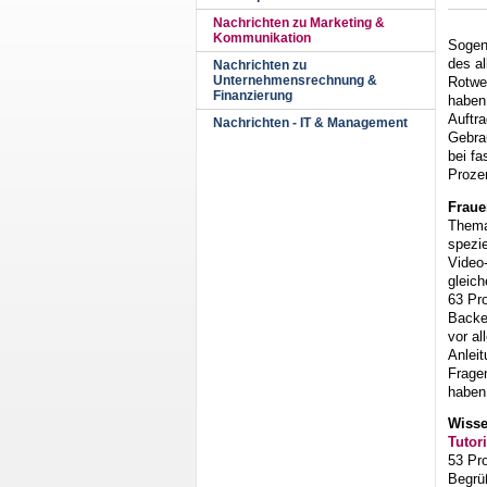
Nachrichten zu Marketing &
Kommunikation
Sogen
des al
Nachrichten zu
Unternehmensrechnung &
Rotwei
Finanzierung
haben
Auftra
Nachrichten - IT & Management
Gebrau
bei fa
Proze
Fraue
Thema
spezie
Video
gleic
63 Pr
Backe
vor al
Anlei
Fragen
haben
Wisse
Tutori
53 Pr
Begrü