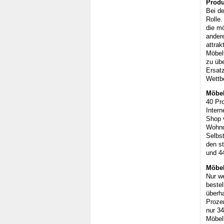
Produ
Bei de
Rolle
die mö
andere
attrak
Möbel
zu üb
Ersat
Wettb
Möbel
40 Pr
Intern
Shop v
Wohnd
Selbst
den st
und 4
Möbel
Nur w
beste
überha
Proze
nur 3
Möbel