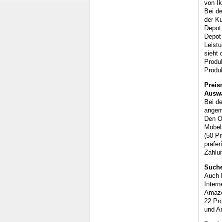
von Ik
Bei de
der K
Depot,
Depot 
Leist
sieht 
Produ
Produk
Preis
Ausw
Bei d
angem
Den On
Möbel
(50 Pr
präfer
Zahlun
Suche
Auch b
Intern
Amazo
22 Pro
und A