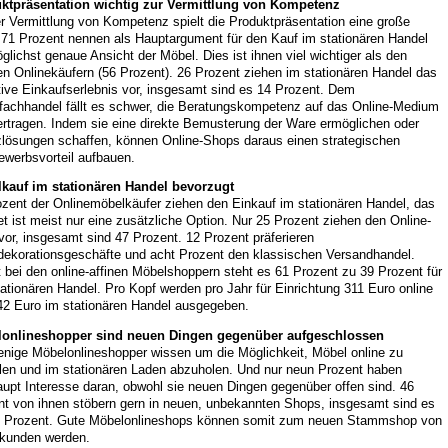
ktpräsentation wichtig zur Vermittlung von Kompetenz
r Vermittlung von Kompetenz spielt die Produktpräsentation eine große
. 71 Prozent nennen als Hauptargument für den Kauf im stationären Handel
glichst genaue Ansicht der Möbel. Dies ist ihnen viel wichtiger als den
n Onlinekäufern (56 Prozent). 26 Prozent ziehen im stationären Handel das
tive Einkaufserlebnis vor, insgesamt sind es 14 Prozent. Dem
fachhandel fällt es schwer, die Beratungskompetenz auf das Online-Medium
ertragen. Indem sie eine direkte Bemusterung der Ware ermöglichen oder
zlösungen schaffen, können Online-Shops daraus einen strategischen
ewerbsvorteil aufbauen.
kauf im stationären Handel bevorzugt
ozent der Onlinemöbelkäufer ziehen den Einkauf im stationären Handel, das
et ist meist nur eine zusätzliche Option. Nur 25 Prozent ziehen den Online-
or, insgesamt sind 47 Prozent. 12 Prozent präferieren
ekorationsgeschäfte und acht Prozent den klassischen Versandhandel.
 bei den online-affinen Möbelshoppern steht es 61 Prozent zu 39 Prozent für
ationären Handel. Pro Kopf werden pro Jahr für Einrichtung 311 Euro online
42 Euro im stationären Handel ausgegeben.
onlineshopper sind neuen Dingen gegenüber aufgeschlossen
enige Möbelonlineshopper wissen um die Möglichkeit, Möbel online zu
llen und im stationären Laden abzuholen. Und nur neun Prozent haben
upt Interesse daran, obwohl sie neuen Dingen gegenüber offen sind. 46
nt von ihnen stöbern gern in neuen, unbekannten Shops, insgesamt sind es
4 Prozent. Gute Möbelonlineshops können somit zum neuen Stammshop von
kunden werden.