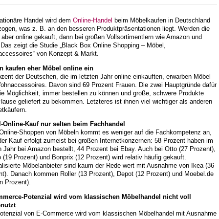
tationäre Handel wird dem
Online-Handel
beim Möbelkaufen in Deutschland
zogen, was z. B. an den besseren Produktpräsentationen liegt. Werden die
aber online gekauft, dann bei großen Vollsortimentlern wie Amazon und
 Das zeigt die Studie „Black Box Online Shopping – Möbel,
ccessoires“ von Konzept & Markt.
n kaufen eher Möbel online ein
zent der Deutschen, die im letzten Jahr online einkauften, erwarben Möbel
ohnaccessoires. Davon sind 69 Prozent Frauen. Die zwei Hauptgründe dafür
die Möglichkeit, immer bestellen zu können und große, schwere Produkte
ause geliefert zu bekommen. Letzteres ist ihnen viel wichtiger als anderen
etkäufern.
-Online-Kauf nur selten beim Fachhandel
Online-Shoppen von Möbeln kommt es weniger auf die Fachkompetenz an,
er Kauf erfolgt zumeist bei großen Internetkonzernen: 58 Prozent haben im
n Jahr bei Amazon bestellt, 44 Prozent bei Ebay. Auch bei Otto (27 Prozent),
 (19 Prozent) und Bonprix (12 Prozent) wird relativ häufig gekauft.
alisierte Möbelanbieter sind kaum der Rede wert mit Ausnahme von Ikea (36
nt). Danach kommen Roller (13 Prozent), Depot (12 Prozent) und Moebel.de
n Prozent).
merce-Potenzial wird vom klassischen Möbelhandel nicht voll
nutzt
otenzial von E-Commerce wird vom klassischen Möbelhandel mit Ausnahme