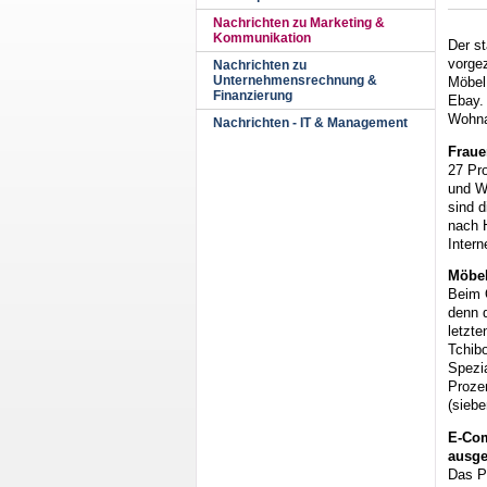
Nachrichten zu Marketing &
Kommunikation
Der s
vorge
Nachrichten zu
Unternehmensrechnung &
Möbel 
Finanzierung
Ebay.
Wohna
Nachrichten - IT & Management
Fraue
27 Pro
und W
sind 
nach H
Intern
Möbel
Beim 
denn d
letzte
Tchibo
Spezi
Proze
(siebe
E-Com
ausge
Das P