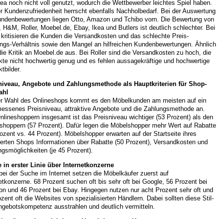
ea noch nicht voll genutzt, wodurch die Wettbewerber leichtes Spiel haben.
r Kundenzufriedenheit herrscht ebenfalls Nachholbedarf. Bei der Auswertung
undenbewertungen liegen Otto, Amazon und Tchibo vorn. Die Bewertung von
 H&M, Roller, Moebel.de, Ebay, Ikea und Butlers ist deutlich schlechter. Bei
kritisieren die Kunden die Versandkosten und das schlechte Preis-
ungs-Verhältnis sowie den Mangel an hilfreichen Kundenbewertungen. Ähnlich
die Kritik an Moebel.de aus. Bei Roller sind die Versandkosten zu hoch, die
kte nicht hochwertig genug und es fehlen aussagekräftige und hochwertige
tbilder.
niveau, Angebote und Zahlungsmethode als Hauptkriterien für Shop-
ahl
er Wahl des Onlineshops kommt es den Möbelkunden am meisten auf ein
essenes Preisniveau, attraktive Angebote und die Zahlungsmethode an.
lineshoppern insgesamt ist das Preisniveau wichtiger (53 Prozent) als den
shoppern (57 Prozent). Dafür legen die Möbelshopper mehr Wert auf Rabatte
ozent vs. 44 Prozent). Möbelshopper erwarten auf der Startseite ihres
ierten Shops Informationen über Rabatte (50 Prozent), Versandkosten und
gsmöglichkeiten (je 45 Prozent).
 in erster Linie über Internetkonzerne
ei der Suche im Internet setzen die Möbelkäufer zuerst auf
etkonzerne. 68 Prozent suchen oft bis sehr oft bei Google, 56 Prozent bei
n und 46 Prozent bei Ebay. Hingegen nutzen nur acht Prozent sehr oft und
zent oft die Websites von spezialisierten Händlern. Dabei sollten diese Stil-
ngebotskompetenz ausstrahlen und deutlich vermitteln.